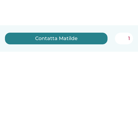
Contatta Matilde
1
Italiano
Come funziona
Aiuto
Termini e privacy
Prezzi
Dati aziendali
Babysits per le aziende