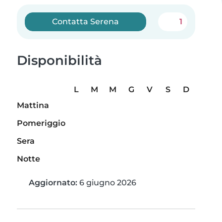
Contatta Serena
1
Disponibilità
L
M
M
G
V
S
D
Mattina
Pomeriggio
Sera
Notte
Aggiornato:
6 giugno 2026