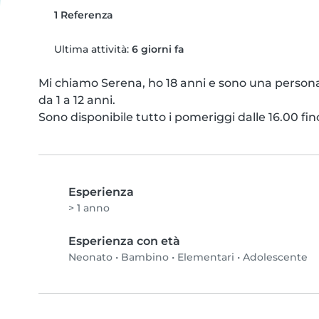
1 Referenza
Ultima attività:
6 giorni fa
Mi chiamo Serena, ho 18 anni e sono una persona 
da 1 a 12 anni.

Sono disponibile tutto i pomeriggi dalle 16.00 fino
Esperienza
> 1 anno
Esperienza con età
Neonato
•
Bambino
•
Elementari
•
Adolescente