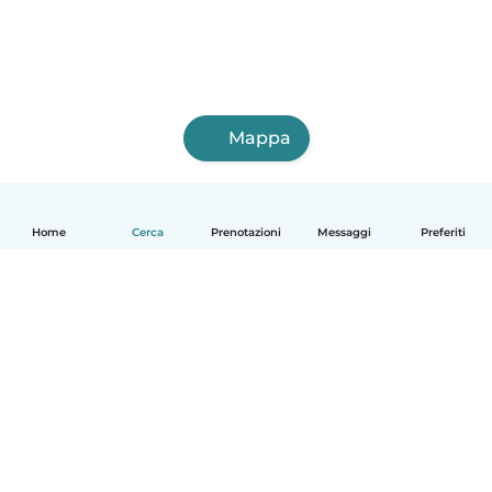
Mappa
Home
Cerca
Prenotazioni
Messaggi
Preferiti
Italiano
Come funziona
Aiuto
Termini e privacy
Prezzi
Dati aziendali
Babysits per le aziende