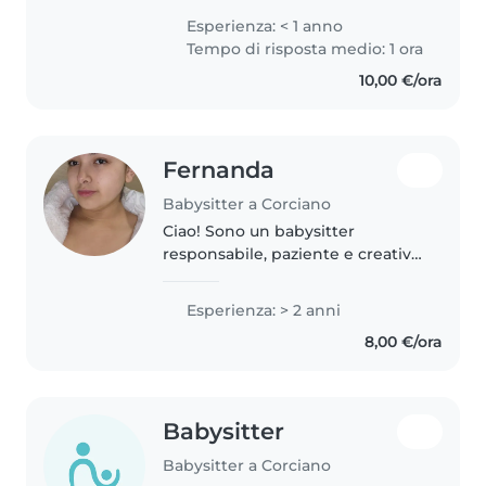
bambini Da sempre mi trovo
Esperienza: < 1 anno
molto bene con loro, sono molto
Tempo di risposta medio: 1 ora
creativa e adoro trovare..
10,00 €/ora
Fernanda
Babysitter a Corciano
Ciao! Sono un babysitter
responsabile, paziente e creativo
con 2 anni di esperienza. Mi
occupo di bambini di tutte le età
Esperienza: > 2 anni
e mi piace disegnare, leggere e
8,00 €/ora
fare lavoretti. Sono disponibile..
Babysitter
Babysitter a Corciano