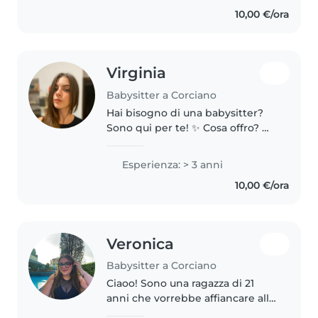
una ragazza solare e
10,00 €/ora
responsabile. Amo stare con i
bambini..
Virginia
Babysitter a Corciano
Hai bisogno di una babysitter?
Sono qui per te! ✨ Cosa offro? 📚
- servizi di babysitting - aiuto
compiti (per la scuola primaria e
Esperienza: > 3 anni
secondaria di primo grado) -
10,00 €/ora
piccole faccende domestiche..
Veronica
Babysitter a Corciano
Ciaoo! Sono una ragazza di 21
anni che vorrebbe affiancare allo
studio un lavoretto con i vostri