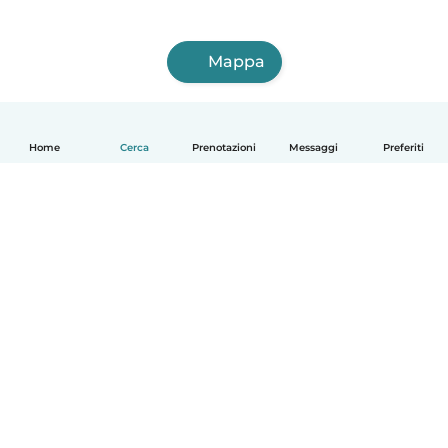
Mappa
Home
Cerca
Prenotazioni
Messaggi
Preferiti
Italiano
Come funziona
Aiuto
Termini e privacy
Prezzi
Dati aziendali
Babysits per le aziende
Standard della community