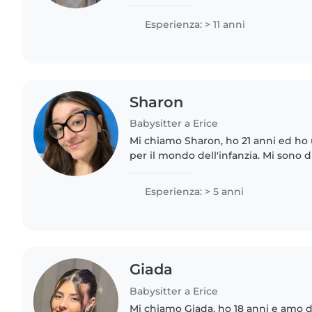
campo sia personale ,con i miei figl
estranei alla mia delle..
Esperienza: > 11 anni
Sharon
Babysitter a Erice
Mi chiamo Sharon, ho 21 anni ed ho
per il mondo dell'infanzia. Mi sono 
delle Scienze Umane, un percorso ch
solide in psicologia..
Esperienza: > 5 anni
Giada
Babysitter a Erice
Mi chiamo Giada, ho 18 anni e amo 