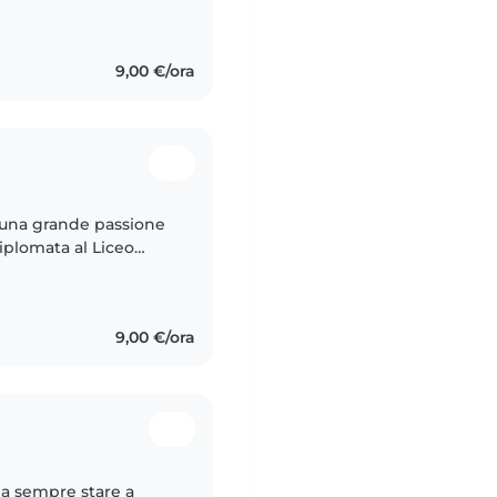
i ,che con bimbi
9,00 €/ora
 una grande passione
diplomata al Liceo
e mi ha fornito basi
9,00 €/ora
da sempre stare a