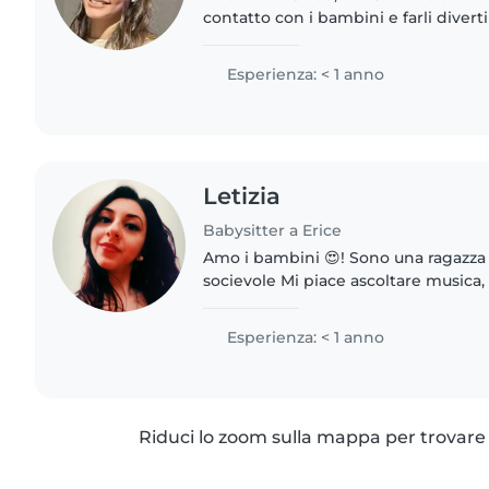
contatto con i bambini e farli divertire. Sono una pe
paziente, dolce e affidabile e sono a
bambini,..
Esperienza: < 1 anno
Letizia
Babysitter a Erice
Amo i bambini 😍! Sono una ragazza g
socievole Mi piace ascoltare musica, g
creativi e tanto altro con i bambini 
disponibile..
Esperienza: < 1 anno
Riduci lo zoom sulla mappa per trovare p