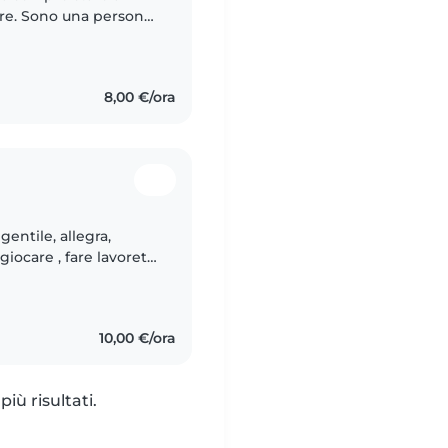
rsona
bituata a stare con i
8,00 €/ora
entile, allegra,
iocare , fare lavoretti
Cerco lavoro. Sono
10,00 €/ora
iù risultati.