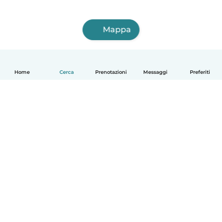
Mappa
Home
Cerca
Prenotazioni
Messaggi
Preferiti
Italiano
Come funziona
Aiuto
Termini e privacy
Prezzi
Dati aziendali
Babysits per le aziende
Standard della community