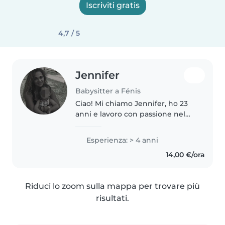
Iscriviti gratis
4,7 / 5
Jennifer
Babysitter a Fénis
Ciao! Mi chiamo Jennifer, ho 23
anni e lavoro con passione nel
mondo dell'infanzia. Negli ultimi
anni ho gestito vari progetti
Esperienza: > 4 anni
educativi rivolto ai bambini 2-6
14,00 €/ora
anni, organizzando attività..
Riduci lo zoom sulla mappa per trovare più
risultati.