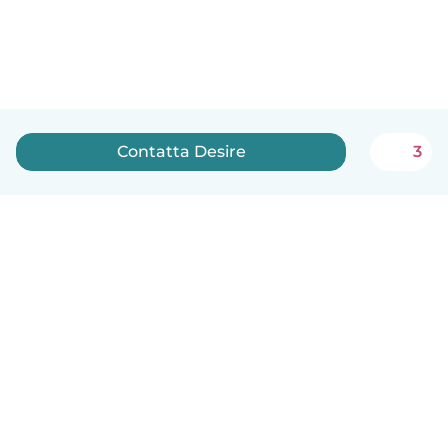
Contatta Desire
3
Italiano
Come funziona
Aiuto
Termini e privacy
Prezzi
Dati aziendali
Babysits per le aziende