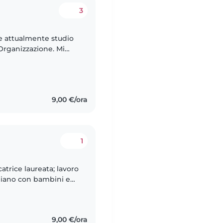
3
 e attualmente studio
rganizzazione. Mi
er perché mi
9,00 €/ora
1
trice laureata; lavoro
idiano con bambini e
ione e d'ansia e ho
9,00 €/ora