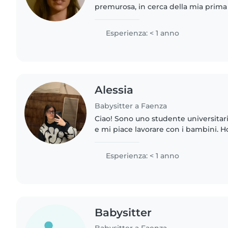
premurosa, in cerca della mia prim
tata. Ho la patente e posso venire a 
disegnare, fare lavoretti..
Esperienza: < 1 anno
Alessia
Babysitter a Faenza
Ciao! Sono uno studente universitar
e mi piace lavorare con i bambini. 
bambini in età prescolare e scolastic
fare lavoretti,..
Esperienza: < 1 anno
Babysitter