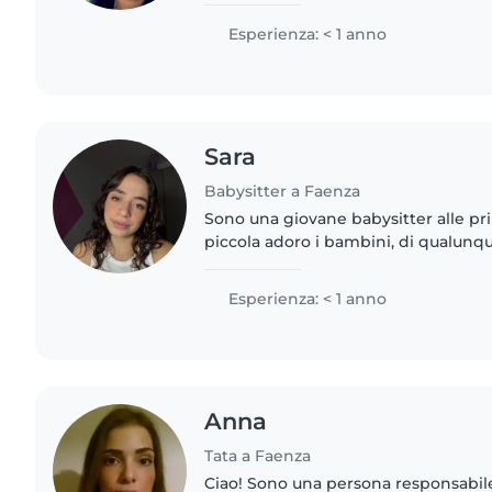
elementare e adolescenti grazie al se
periodo..
Esperienza: < 1 anno
Sara
Babysitter a Faenza
Sono una giovane babysitter alle pri
piccola adoro i bambini, di qualunq
ho esperienza diretta con un singo
l’alluvione del 2023..
Esperienza: < 1 anno
Anna
Tata a Faenza
Ciao! Sono una persona responsabile