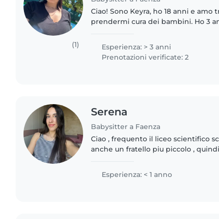
Ciao! Sono Keyra, ho 18 anni e amo 
prendermi cura dei bambini. Ho 3 an
questo settore. Sono molto creativa
Sono disposta..
(1)
Esperienza: > 3 anni
Prenotazioni verificate: 2
Serena
Babysitter a Faenza
Ciao , frequento il liceo scientifico 
anche un fratello piu piccolo , quind
con i bambini e prendermi cura di l
responsabile..
Esperienza: < 1 anno