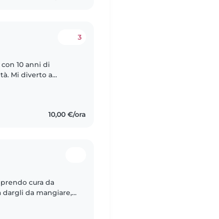
3
 con 10 anni di
tà. Mi diverto a
sono anche brava a
10,00 €/ora
mi prendo cura da
 dargli da mangiare,
, a distrarlo, a