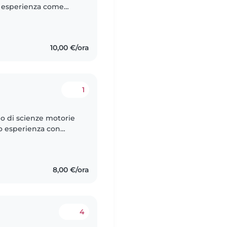
a esperienza come
casa tua. Mi piace
10,00 €/ora
1
io di scienze motorie
Ho esperienza con
a. Mi piace leggere,
8,00 €/ora
4