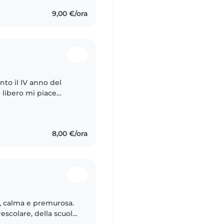
9,00 €/ora
nto il IV anno del
o libero mi piace
avorato con bambini dai
8,00 €/ora
, calma e premurosa.
escolare, della scuola