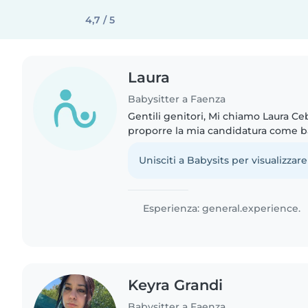
4,7 / 5
Laura
Babysitter a Faenza
Gentili genitori, Mi chiamo Laura C
proporre la mia candidatura come bab
figli. Da sempre ho una grande affin
dell'infanzia e una..
Unisciti a Babysits per visualizzare
Esperienza: general.experience.
Keyra Grandi
Babysitter a Faenza