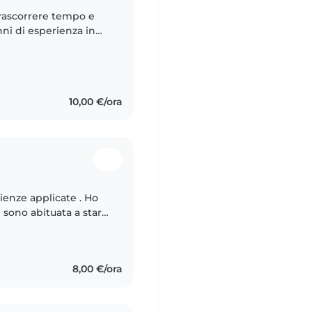
trascorrere tempo e
ni di esperienza in
, paziente e empatica.
10,00 €/ora
scienze applicate . Ho
i sono abituata a stare
oro . Sono
8,00 €/ora