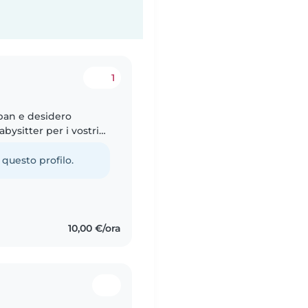
1
eban e desidero
ysitter per i vostri
ità con il mondo
 questo profilo.
10,00 €/ora