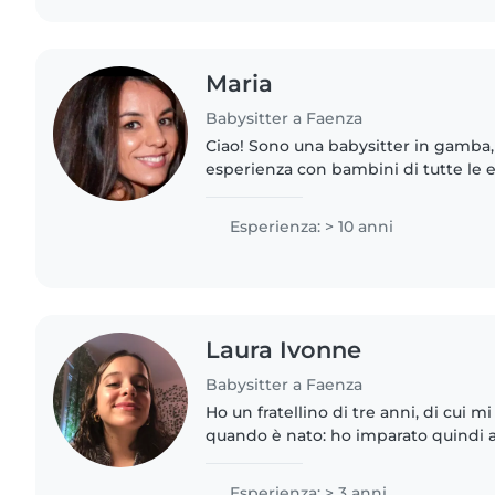
Maria
Babysitter a Faenza
Ciao! Sono una babysitter in gamba,
esperienza con bambini di tutte le e
cantare e giocare con i bambini, e 
cucinare, fare le faccende..
Esperienza: > 10 anni
Laura Ivonne
Babysitter a Faenza
Ho un fratellino di tre anni, di cui 
quando è nato: ho imparato quindi a
cambiare il pannolino, a farlo dormire
giocarci, eccetera...
Esperienza: > 3 anni