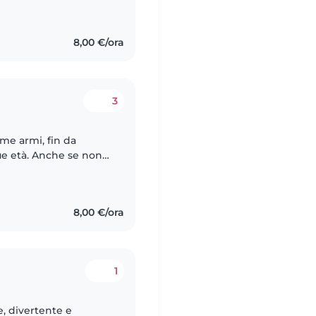
rvizio civile e a un
8,00 €/ora
3
me armi, fin da
ue età. Anche se non
lo bambino, durante
8,00 €/ora
1
, divertente e