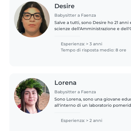
Desire
Babysitter a Faenza
Salve a tutti, sono Desire ho 21 anni
scienze dell'Amministrazione e dell'O
piacerebbe lavorare come baby sitt
piacciono i bambini..
Esperienza: > 3 anni
Tempo di risposta medio: 8 ore
Lorena
Babysitter a Faenza
Sono Lorena, sono una giovane educa
all'interno di un laboratorio pomer
ragazzi con DSA, disturbi dell'attenz
due anni..
Esperienza: > 2 anni