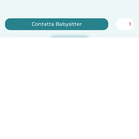
Contatta Babysitter
1
Iscriviti ora
Italiano
Come funziona
Aiuto
Termini e privacy
Prezzi
Dati aziendali
Babysits per le aziende
Standard della community