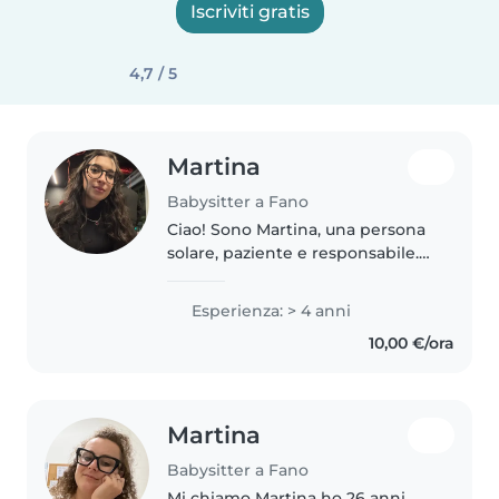
Iscriviti gratis
4,7 / 5
Martina
Babysitter a Fano
Ciao! Sono Martina, una persona
solare, paziente e responsabile.
Da più di 4 anni mi prendo cura
dei bimbi trasformando ogni
Esperienza: > 4 anni
giornata in un'avventura: letture,
10,00 €/ora
lavoretti, canzoncine,..
Martina
Babysitter a Fano
Mi chiamo Martina ho 26 anni