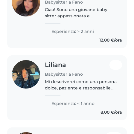
Babysitter a Fano
Ciao! Sono una giovane baby
sitter appassionata e
responsabile con 2 anni di
esperienza nella cura di bambini
Esperienza: > 2 anni
della scuola primaria. Mi piace
12,00 €/ora
disegnare, leggere e fare
lavoretti creativi..
Liliana
Babysitter a Fano
Mi descriverei come una persona
dolce, paziente e responsabile.
Mi piace stare con i bambini,
giocare con loro e farli sentire a
Esperienza: < 1 anno
proprio agio. Sono tranquilla,
8,00 €/ora
attenta e cerco sempre..