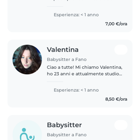
bambini e stare in loro
compagnia. Ho avuto diversi
Esperienza: < 1 anno
cugini piccoli e ora anche due
7,00 €/ora
nipotini con cui gioco e sto in
compagnia...
Valentina
Babysitter a Fano
Ciao a tutte! Mi chiamo Valentina,
ho 23 anni e attualmente studio
per diventare infermiere
veterinario! Sono una babysitter
Esperienza: < 1 anno
alle prime armi, ma con una
8,50 €/ora
grande passione per il mondo..
Babysitter
Babysitter a Fano