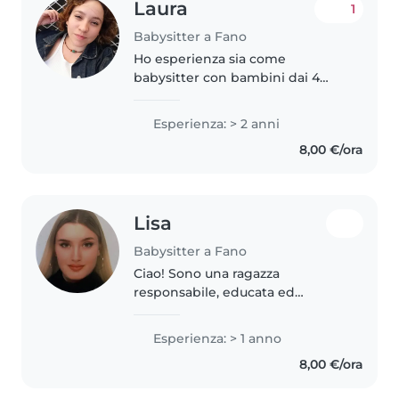
Laura
1
Babysitter a Fano
Ho esperienza sia come
babysitter con bambini dai 4
anni sia come aiuto compiti per
le scuole medie, entrambi i lavori
Esperienza: > 2 anni
fatti in modo saltuario nel corso
8,00 €/ora
degli anni. Sono stata una..
Lisa
Babysitter a Fano
Ciao! Sono una ragazza
responsabile, educata ed
affidabile , con una grande
passione per i bambini. Amo
Esperienza: > 1 anno
stare con i bambini e prendermi
8,00 €/ora
cura di loro con attenzione e
premura . Ho esperienza..