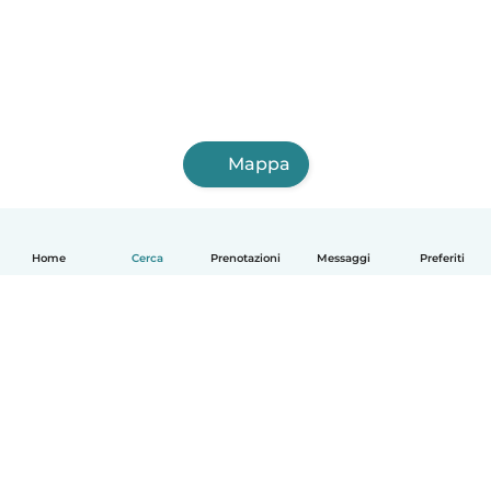
Mappa
Home
Cerca
Prenotazioni
Messaggi
Preferiti
Italiano
Come funziona
Aiuto
Termini e privacy
Prezzi
Dati aziendali
Babysits per le aziende