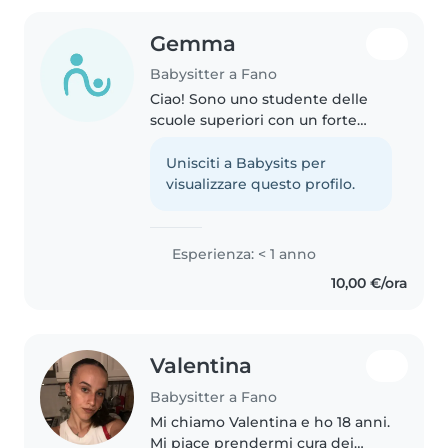
Gemma
Babysitter a Fano
Ciao! Sono uno studente delle
scuole superiori con un forte
interesse per la cura dei babini.
Ho esperienza con babini in età
Unisciti a Babysits per
prescolare e mi sento a mio agio
visualizzare questo profilo.
con animali domestici,..
Esperienza: < 1 anno
10,00 €/ora
Valentina
Babysitter a Fano
Mi chiamo Valentina e ho 18 anni.
Mi piace prendermi cura dei