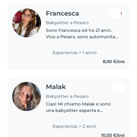
Francesca
1
Babysitter a Pesaro
Sono Francesca ed ho 21 anni.
Vivo a Pesaro, sono automunita
(macchina, patente B). Sono una
laureanda in scienze
Esperienza: > 1 anno
piscologiche dello sviluppo, delle
8,00 €/ora
relazioni interpersonali e della..
Malak
Babysitter a Pesaro
Ciao! Mi chiamo Malak e sono
una babysitter esperta e
affidabile. Amo creare un
ambiente sicuro e divertente per
Esperienza: > 2 anni
i bambini, aiutando con compiti,
10,00 €/ora
pasti e attività. Disponibile per..