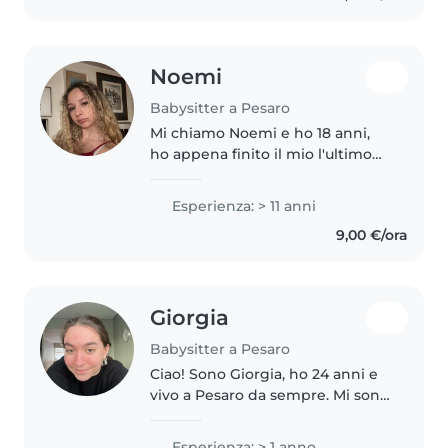
Noemi
Babysitter a Pesaro
Mi chiamo Noemi e ho 18 anni,
ho appena finito il mio l'ultimo
anno di liceo psicopedagogico di
Pesaro. Questo mi ha offerto
Esperienza: > 11 anni
l'opportunità di studiare anche lo
9,00 €/ora
sviluppo dei bambini...
Giorgia
Babysitter a Pesaro
Ciao! Sono Giorgia, ho 24 anni e
vivo a Pesaro da sempre. Mi sono
diplomata al Liceo Linguistico
Mamiani di Pesaro nel 2021 e, a
Esperienza: > 1 anno