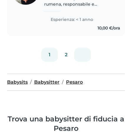
rumena, responsabile e
premurosa, con un'indole molto
amichevole. Anche se non ho
Esperienza: < 1 anno
ancora esperienza lavorativa in
10,00 €/ora
questo campo, ho tanta passione
per..
1
2
Babysits
Babysitter
Pesaro
Trova una babysitter di fiducia a
Pesaro