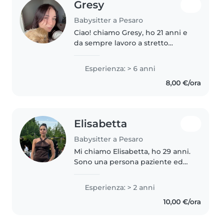
Gresy
Babysitter a Pesaro
Ciao! chiamo Gresy, ho 21 anni e
da sempre lavoro a stretto
contatto con il mondo
dell'infanzia. La mia esperienza
Esperienza: > 6 anni
nel babysitting nasce già
8,00 €/ora
dall'adolescenza e si è
consolidata negli..
Elisabetta
Babysitter a Pesaro
Mi chiamo Elisabetta, ho 29 anni.
Sono una persona paziente ed
empatica con una naturale
attitudine nel rapportarmi con i
Esperienza: > 2 anni
bambini, con comprensione e
10,00 €/ora
gentilezza, creando un
ambiente..