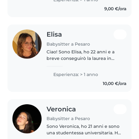
settembre dello stesso anno, ho
9,00 €/ora
iniziato il percorso..
Elisa
Babysitter a Pesaro
Ciao! Sono Elisa, ho 22 anni e a
breve conseguirò la laurea in
Psicologia. Durante i miei anni di
studio ho avuto modo di
Esperienza: > 1 anno
confermare e approfondire il
10,00 €/ora
mio interesse per tutto ciò che..
Veronica
Babysitter a Pesaro
Sono Veronica, ho 21 anni e sono
una studentessa universitaria. Ho