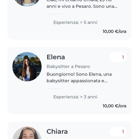
anni e vivo a Pesaro. Sono una
studentessa del quarto anno del
corso di Scienze della
Esperienza: > 5 anni
Formazione Primaria a Bologna
10,00 €/ora
Sono una persona dolce,
premurosa..
Elena
1
Babysitter a Pesaro
Buongiorno! Sono Elena, una
babysitter appassionata e
responsabile di 21 anni. Sono alla
ricerca di una famiglia per
Esperienza: > 3 anni
occuparmi il tempo in questi
10,00 €/ora
mesi estivi in cui starò a Torino,..
Chiara
1