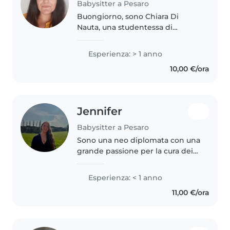
Babysitter a Pesaro
Buongiorno, sono Chiara Di
Nauta, una studentessa di
medicina di 23 anni. Sono una
ragazza solare e creativa, adoro I
Esperienza: > 1 anno
bambini e ho esperienza come
10,00 €/ora
baby sitter e aiuto compiti. Ho
patente..
Jennifer
Babysitter a Pesaro
Sono una neo diplomata con una
grande passione per la cura dei
bambini di tutte le età. Mi piace
leggere, suonare e inventare
Esperienza: < 1 anno
giochi divertenti. Sono a mio
11,00 €/ora
agio anche con animali,..