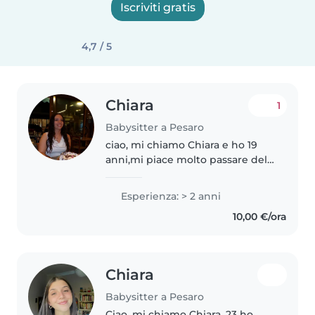
Iscriviti gratis
4,7 / 5
Chiara
1
Babysitter a Pesaro
ciao, mi chiamo Chiara e ho 19
anni,mi piace molto passare del
tempo con i bambini,giocarci
,farli divertire e aiutarli con i
Esperienza: > 2 anni
compiti se ne hanno bisogno. Ho
10,00 €/ora
lavorato come babysitter,aiuto..
Chiara
Babysitter a Pesaro
Ciao, mi chiamo Chiara, 23 ho