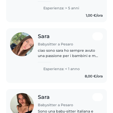
sempre amato i bambini infatti
crescendo sono stata a contatto
Esperienza: > 5 anni
con diverse età, ho avuto varie
1,00 €/ora
esperienze tra cui..
Sara
Babysitter a Pesaro
ciao sono sara ho sempre avuto
una passione per i bambini e mi
piacerebbe intraprendere
questo percorso con loro dando
Esperienza: < 1 anno
anche un aiuto ai genitori.
8,00 €/ora
preciso che ho come mezzo di
trasporto..
Sara
Babysitter a Pesaro
Sono una baby-sitter italiana e