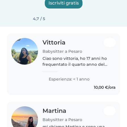
Iscriviti gratis
4,7 / 5
Vittoria
Babysitter a Pesaro
Ciao sono vittoria, ho 17 anni ho
frequentato il quarto anno del
liceo linguistico. Sono gentile,
paziente, divertente. Ho avuto
Esperienza: < 1 anno
altre esperienze con i bambini
10,00 €/ora
per esempio quando ho..
Martina
Babysitter a Pesaro
mi chiamo Martina e sono una