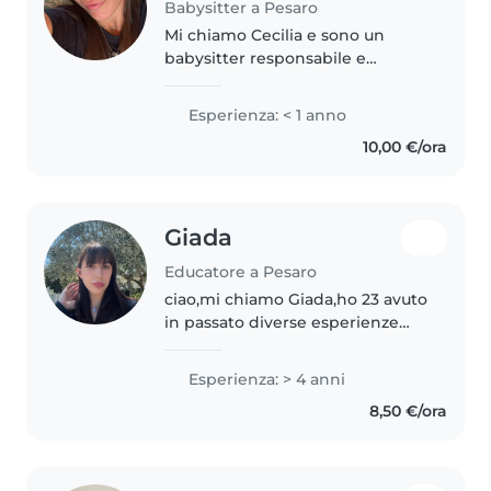
Babysitter a Pesaro
Mi chiamo Cecilia e sono un
babysitter responsabile e
paziente, perfetto per prendersi
cura dei tuoi bambini. Ho più di
Esperienza: < 1 anno
un anno di esperienza con
10,00 €/ora
bambini dai 2 anni e sono a mio
agio..
Giada
Educatore a Pesaro
ciao,mi chiamo Giada,ho 23 avuto
in passato diverse esperienze
come babysitter e amo stare con
i dinamica,creativa,solare e
Esperienza: > 4 anni
piacerebbe poter aiutare
8,50 €/ora
qualche maggiori informazioni
non..