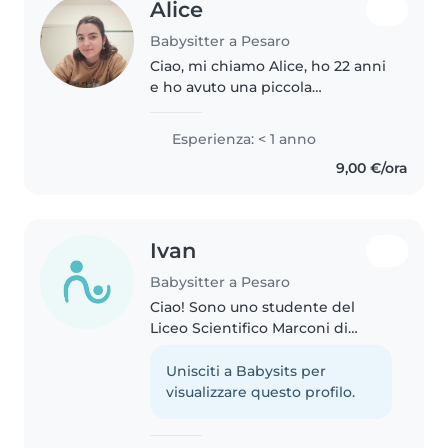
Alice
Babysitter a Pesaro
Ciao, mi chiamo Alice, ho 22 anni
e ho avuto una piccola
esperienza da babysitter con un
bambino di 3 anni. Amo molto i
Esperienza: < 1 anno
bambini, mi piace giocare con
9,00 €/ora
loro e svolgere altre attività..
Ivan
Babysitter a Pesaro
Ciao! Sono uno studente del
Liceo Scientifico Marconi di
Pesaro. Mi occupo di bambini
della scuola dell'infanzia,
Unisciti a Babysits per
primaria e adolescenti. Mi sento
visualizzare questo profilo.
a mio agio con gli animali
domestici,..