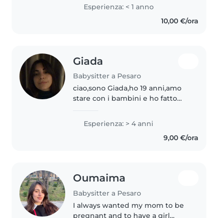
Esperienza: < 1 anno
10,00 €/ora
Giada
Babysitter a Pesaro
ciao,sono Giada,ho 19 anni,amo
stare con i bambini e ho fatto
qualche lavoro da babysitter
negli anni passati.Sono
Esperienza: > 4 anni
dinamica,creativa,solare e
9,00 €/ora
curiosa..se volete informazioni
non esitate..
Oumaima
Babysitter a Pesaro
I always wanted my mom to be
pregnant and to have a girl