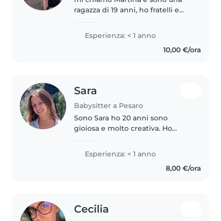
ragazza di 19 anni, ho fratelli e
cugini più piccoli quindi ho
esperienza con i bambini.
Esperienza: < 1 anno
Frequento l'ultimo anno del liceo
10,00 €/ora
economico sociale. Inoltre ho..
Sara
Babysitter a Pesaro
Sono Sara ho 20 anni sono
gioiosa e molto creativa. Ho
avuto esperienza come baby
sitter badando mio cugino piu
Esperienza: < 1 anno
piccolo inoltre ultimamente sto
8,00 €/ora
lavorando come animatrice per
eventi..
Cecilia