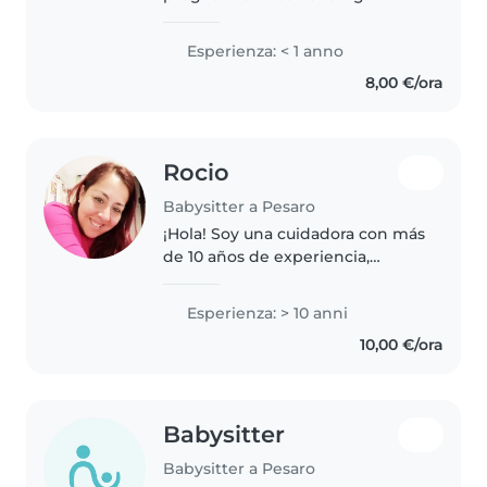
sister or boy brother
Esperienza: < 1 anno
8,00 €/ora
Rocio
Babysitter a Pesaro
¡Hola! Soy una cuidadora con más
de 10 años de experiencia,
especializada en el cuidado de
niños de todas las edades. Hablo
Esperienza: > 10 anni
español e italiano y me encanta
10,00 €/ora
leer a los niños, hacer..
Babysitter
Babysitter a Pesaro