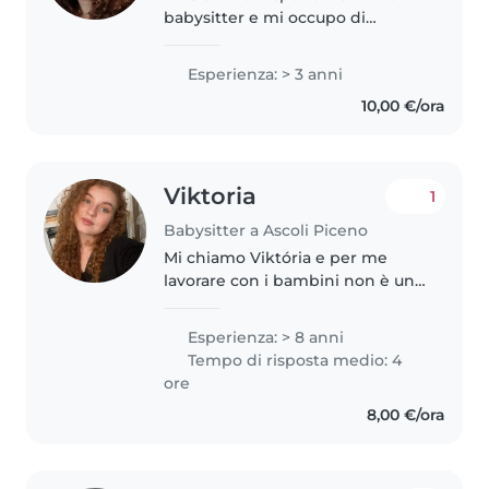
babysitter e mi occupo di
bambini di tutte le età, dai
neonati agli adolescenti. Sono
Esperienza: > 3 anni
una persona calma, responsabile
10,00 €/ora
e sportiva, e mi piace
coinvolgere..
Viktoria
1
Babysitter a Ascoli Piceno
Mi chiamo Viktória e per me
lavorare con i bambini non è un
semplice impiego, ma una vera
missione che porto nel cuore sin
Esperienza: > 8 anni
da piccola. Sono cresciuta
Tempo di risposta medio: 4
facendo da seconda mamma a
ore
mia..
8,00 €/ora