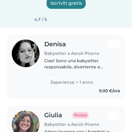
Iscriviti gratis
4,7 / 5
Denisa
Babysitter a Ascoli Piceno
Ciao! Sono una babysitter
responsabile, divertente e
paziente con un anno di
esperienza nella cura di bambini
Esperienza: > 1 anno
in età prescolare. Parlo italiano e
9,00 €/ora
rumeno. Mi piace disegnare,
leggere,..
Giulia
Nuovo
Babysitter a Ascoli Piceno
Adoro lavorare con i bambini e