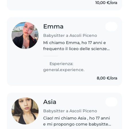
10,00 €/ora
Emma
Babysitter a Ascoli Piceno
Mi chiamo Emma, ho 17 anni e
frequento il liceo delle scienze
umane. Sono una ragazza
responsabile, sportiva, calma,
Esperienza:
empatica, solare, paziente e
general.experience.
disponibile. Posso aiutare in
8,00 €/ora
compiti..
Asia
Babysitter a Ascoli Piceno
Ciao! mi chiamo Asia , ho 17 anni
e mi propongo come babysitter.