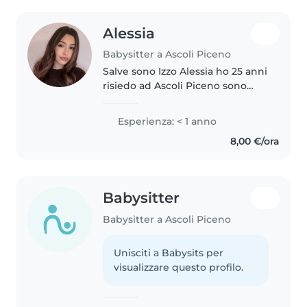
Alessia
Babysitter a Ascoli Piceno
Salve sono Izzo Alessia ho 25 anni
risiedo ad Ascoli Piceno sono
diplomata in ragioneria e ho
l'attestato oss. Amo stare a
Esperienza: < 1 anno
contatto con i bambini e mi
8,00 €/ora
piacerebbe svolgere questo
tipo..
Babysitter
Babysitter a Ascoli Piceno
Unisciti a Babysits per
visualizzare questo profilo.