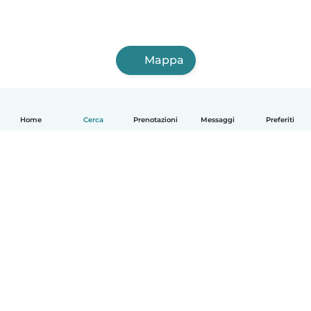
Mappa
Home
Cerca
Prenotazioni
Messaggi
Preferiti
Italiano
Come funziona
Aiuto
Termini e privacy
Prezzi
Dati aziendali
Babysits per le aziende
Standard della community