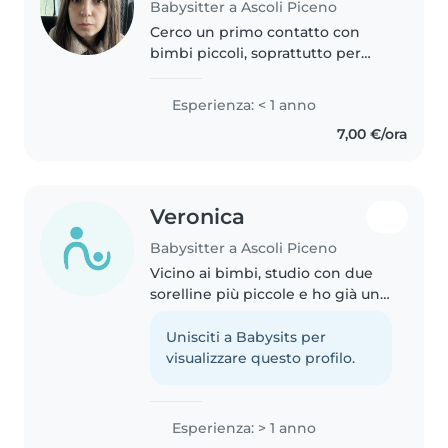
Babysitter a Ascoli Piceno
Cerco un primo contatto con
bimbi piccoli, soprattutto per
giocare, e divertici insieme.
Studio scienze dell'educazione e
Esperienza: < 1 anno
sono auto munita
7,00 €/ora
Veronica
Babysitter a Ascoli Piceno
Vicino ai bimbi, studio con due
sorelline più piccole e ho già un
anno di esperienza con bambini
piccoli. Adoro inventare giochi e
Unisciti a Babysits per
lavoretti creativi, e sono
visualizzare questo profilo.
tranquilla e affettuosa...
Esperienza: > 1 anno