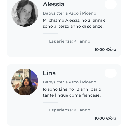
Alessia
Babysitter a Ascoli Piceno
Mi chiamo Alessia, ho 21 anni e
sono al terzo anno di scienze
dell’educazione. Mi piace molto
stare con i bambini. Mi piace
Esperienza: < 1 anno
intrattenerli con giochi e
10,00 €/ora
lavoretti. Mi ritengo una ragazza..
Lina
Babysitter a Ascoli Piceno
Io sono Lina ho 18 anni parlo
tante lingue come francese
italiano arabo ho avuto
esperienze di babysitter per un
Esperienza: < 1 anno
anno E faccio il quarto superiore
10,00 €/ora