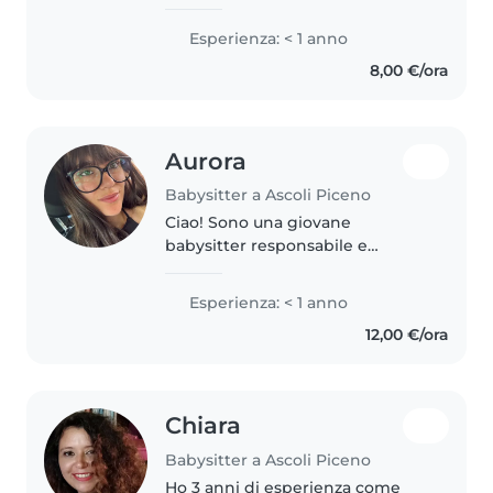
Sono una persona responsabile e
paziente, mi piace stare con i
Esperienza: < 1 anno
bambini e farli divertire. Sono
8,00 €/ora
disponibile ad aiutarli..
Aurora
Babysitter a Ascoli Piceno
Ciao! Sono una giovane
babysitter responsabile e
paziente, perfetta per prendersi
cura dei tuoi bambini. Adoro
Esperienza: < 1 anno
leggere, ascoltare la musica e
12,00 €/ora
giocare con i più piccoli. Sono a
mio..
Chiara
Babysitter a Ascoli Piceno
Ho 3 anni di esperienza come