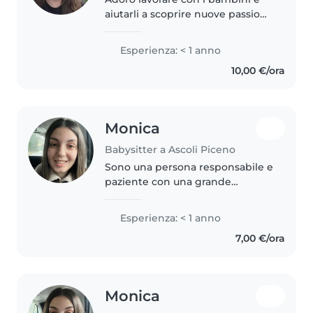
aiutarli a scoprire nuove passioni.
Parlo inglese e italiano. Mi piace
passare il tempo all'aperto e
Esperienza: < 1 anno
aiutare con i compiti.
10,00 €/ora
Monica
Babysitter a Ascoli Piceno
Sono una persona responsabile e
paziente con una grande
passione per i bambini. Sto
frequentando il secondo anno di
Esperienza: < 1 anno
scienze dell'educazione e adoro
7,00 €/ora
prendermi cura dei più piccoli...
Monica