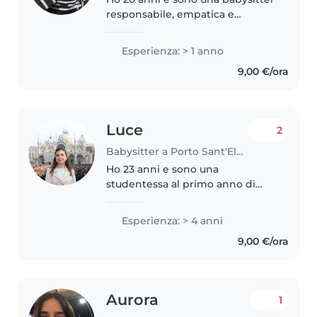
responsabile, empatica e
premurosa. Anche se non ho
ancora molta esperienza, adoro
Esperienza: > 1 anno
stare con i bambini e sono
9,00 €/ora
entusiasta di prendermi cura dei
tuoi..
Luce
2
Babysitter a Porto Sant'Elpidio
Ho 23 anni e sono una
studentessa al primo anno di
magistrale in lettere. Mi sono
occupata di bambini di 3,6 e 8
Esperienza: > 4 anni
anni per più di un anno. Sono
9,00 €/ora
disponibile per aiuto compiti,
per accompagnare..
Aurora
1