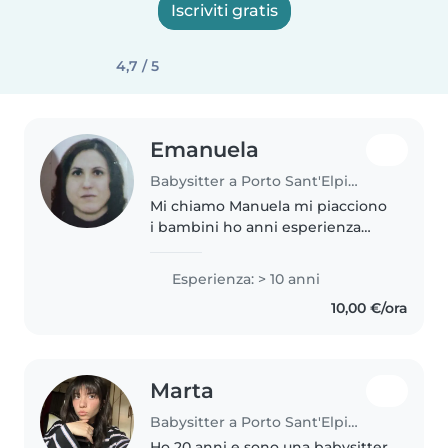
Iscriviti gratis
4,7 / 5
Emanuela
Babysitter a Porto Sant'Elpidio
Mi chiamo Manuela mi piacciono
i bambini ho anni esperienza
nell accudire bambini, sono
precisa e affidabile, sono
Esperienza: > 10 anni
disponibile dal lunedì al sabato
10,00 €/ora
dal mattino alla sera ,anche per..
Marta
Babysitter a Porto Sant'Elpidio
Ho 20 anni e sono una babysitter