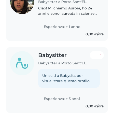
Babysitter a Porto Sant'Elpidio
Ciao! Mi chiamo Aurora, ho 24
anni e sono laureata in scienze
dell'educazione. Attualmente
proseguo gli studi con la
Esperienza: > 1 anno
magistrale in scienze
10,00 €/ora
pedagogiche. Ho lavorato come
ragazza alla..
Babysitter
1
Babysitter a Porto Sant'Elpidio
Unisciti a Babysits per
visualizzare questo profilo.
Esperienza: > 3 anni
10,00 €/ora