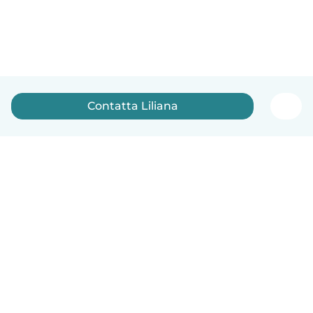
Contatta Liliana
Italiano
Come funziona
Aiuto
Termini e privacy
Prezzi
Dati aziendali
Babysits per le aziende