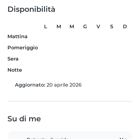
Disponibilità
L
M
M
G
V
S
D
Mattina
Pomeriggio
Sera
Notte
Aggiornato:
20 aprile 2026
Su di me