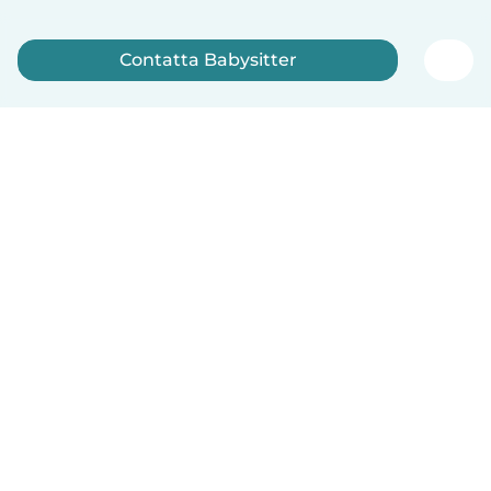
Contatta Babysitter
Iscriviti ora
Italiano
Come funziona
Aiuto
Termini e privacy
Prezzi
Dati aziendali
Babysits per le aziende
Standard della community