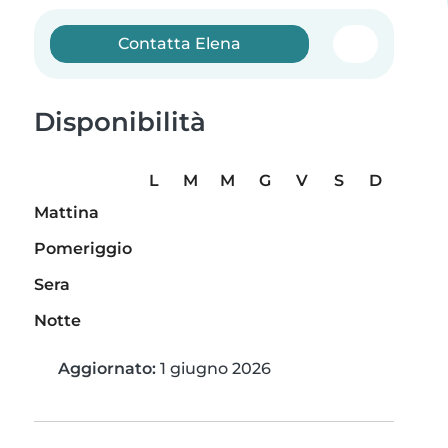
Contatta Elena
Disponibilità
L
M
M
G
V
S
D
Mattina
Pomeriggio
Sera
Notte
Aggiornato:
1 giugno 2026