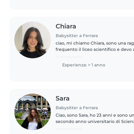
Chiara
Babysitter a Ferrara
ciao, mi chiamo Chiara, sono una raga
frequento il liceo scientifico e devo
perciò posso offrire un aiuto a livel
di studio...
Esperienza: > 1 anno
Sara
Babysitter a Ferrara
Ciao, sono Sara, ho 23 anni e sono u
secondo anno universitario di Scienz
percorso Infanzia. Ho fatto animatric
anni, con..