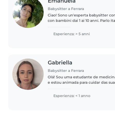
Emanuela
Babysitter a Ferrara
Ciao! Sono un'esperta babysitter co
con bambini dai 1 ai 10 anni. Parlo it
una formazione in lingue e benesser
leggere..
Esperienza: > 5 anni
Gabriella
Babysitter a Ferrara
Olá! Sou uma estudante de medicina
e estou animada para cuidar das suas
italiano e português, e adoro ativid
desenhar,..
Esperienza: < 1 anno