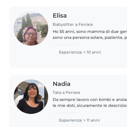
Elisa
Babysitter a Ferrara
Ho 55 anni, sono mamma di due geme
sono una persona solare, paziente, p
responsabile,disponibile e adoro i b
animali, ho gia esperienza..
Esperienza: > 10 anni
Nadia
Tata a Ferrara
Da sempre lavoro con bimbi e anziani,
le mie doti, sicuramente le descriz
riduttive. Ogni bambino è se. Per 
affidataria dei bambini..
Esperienza: > 11 anni