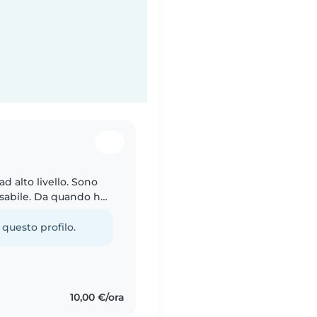
d alto livello. Sono
sabile. Da quando ho
 miei cugini più
 questo profilo.
10,00 €/ora