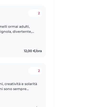
2
lli ormai adulti,
ignola, divertente,
ambini . Amo gli
12,00 €/ora
2
 creatività e solarità
ioni sono sempre
anni ero mamma