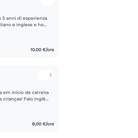
n 5 anni di esperienza
aliano e inglese e ho
e. Mi piace cucinare,
10,00 €/ora
1
 em início de carreira
 crianças! Falo inglês,
ades criativas como
8,00 €/ora