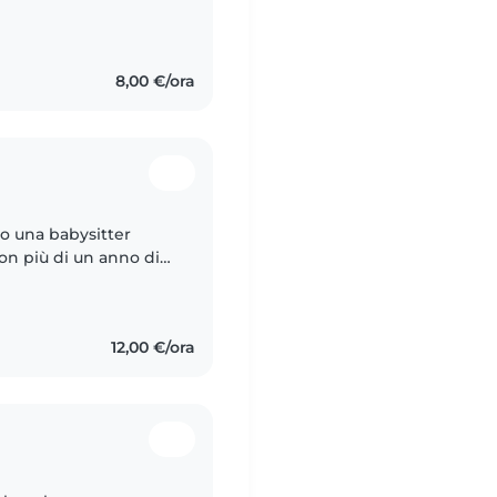
ica e ho svolto diversi
8,00 €/ora
o una babysitter
on più di un anno di
età compresa tra 0 e 6
12,00 €/ora