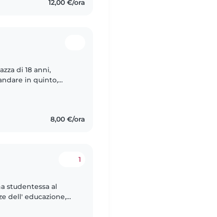
12,00 €/ora
zza di 18 anni,
 andare in quinto,
lo di compiti e metodo
8,00 €/ora
1
na studentessa al
e dell' educazione,
e volontaria per tanti