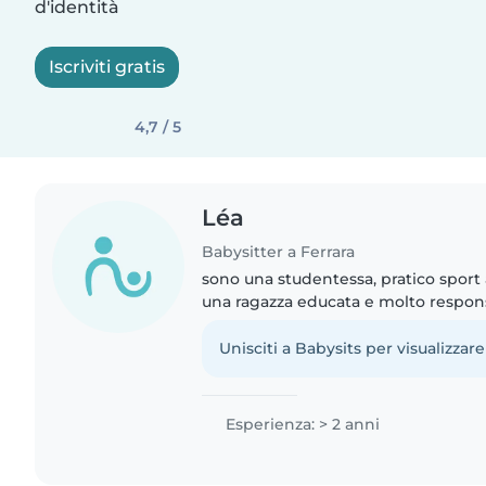
d'identità
Iscriviti gratis
4,7 / 5
Léa
Babysitter a Ferrara
sono una studentessa, pratico sport a
una ragazza educata e molto respon
10 anni mi sono sempre occupata dei
piccoli. Adoro..
Unisciti a Babysits per visualizzare
Esperienza: > 2 anni