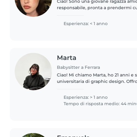
Ciao! Sono una giovane ragazza ami
responsabile, pronta a prendermi cu
Ho completato la scuola secondaria
mi piace disegnare, fare..
Esperienza: < 1 anno
Marta
Babysitter a Ferrara
Ciao! Mi chiamo Marta, ho 21 anni e
universitaria di graphic design. Offro
babysitting con serietà e attenzione
esigenze della famiglia..
Esperienza: > 1 anno
Tempo di risposta medio: 44 min