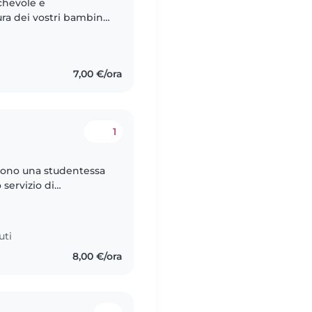
chevole e
ra dei vostri bambini.
 di secondo grado e
7,00 €/ora
1
 sono una studentessa
 servizio di
, adattandomi alle
uti
8,00 €/ora