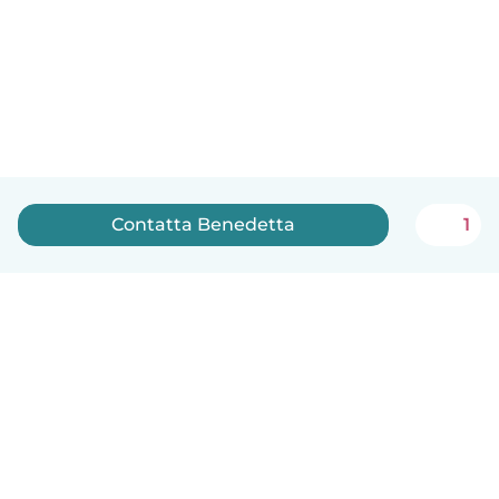
Contatta Benedetta
1
Italiano
Come funziona
Aiuto
Termini e privacy
Prezzi