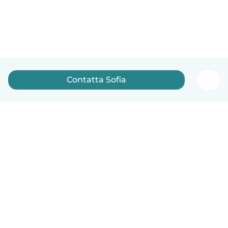
Contatta Sofia
Italiano
Come funziona
Aiuto
Termini e privacy
Prezzi
Dati aziendali
Babysits per le aziende