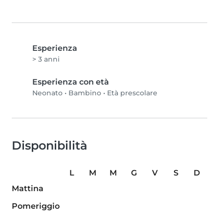
Esperienza
> 3 anni
Esperienza con età
Neonato
•
Bambino
•
Età prescolare
Disponibilità
L
M
M
G
V
S
D
Mattina
Pomeriggio