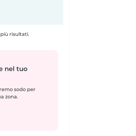
iù risultati.
e nel tuo
reremo sodo per
ua zona.