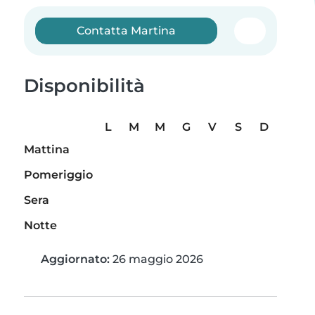
Contatta Martina
Disponibilità
L
M
M
G
V
S
D
Mattina
Pomeriggio
Sera
Notte
Aggiornato:
26 maggio 2026