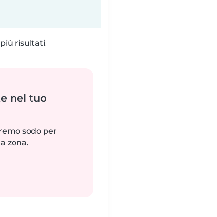
iù risultati.
e nel tuo
reremo sodo per
ua zona.