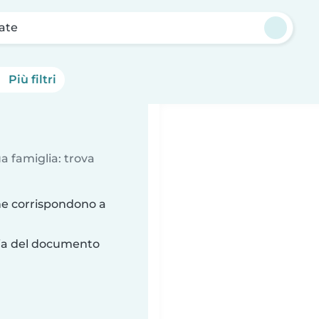
ate
Più filtri
a famiglia: trova
he corrispondono a
ria del documento