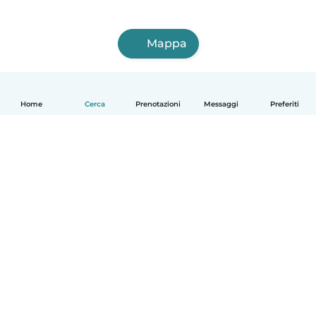
Mappa
Home
Cerca
Prenotazioni
Messaggi
Preferiti
Italiano
Come funziona
Aiuto
Termini e privacy
Prezzi
Dati aziendali
Babysits per le aziende
Standard della community