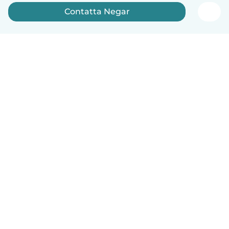
Contatta Negar
Italiano
Come funziona
Aiuto
Termini e privacy
Prezzi
Dati aziendali
Babysits per le aziende
Standard della community