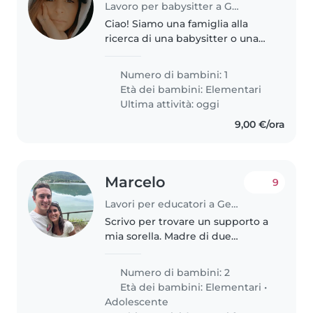
Lavoro per babysitter a Genova
Ciao! Siamo una famiglia alla
ricerca di una babysitter o una
tata affidabile per il nostro
bambino di 8 anni, che è
Numero di bambini: 1
energico, amichevole e
Età dei bambini:
Elementari
affettuoso. Cerchiamo qualcuno
Ultima attività: oggi
che sia a..
9,00 €/ora
Marcelo
9
Lavori per educatori a Genova
Scrivo per trovare un supporto a
mia sorella. Madre di due
bambini, femmina di 7 e
maschio di 14. Il maschio è stto
Numero di bambini: 2
diagnosticato con adhd ed ha
Età dei bambini:
Elementari
•
gia un supporto psicologico,pero
Adolescente
purtroppo..