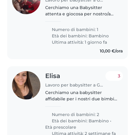
Cerchiamo una Babysitter
attenta e giocosa per nostro/a
piccolo/a di 2 anni, vivace e
affettuoso/a! Almeno 2 ore al
Numero di bambini: 1
giorno dal lunedì al sabato 12:30-
Età dei bambini:
Bambino
14:30
Ultima attività: 1 giorno fa
10,00 €/ora
Elisa
3
Lavoro per babysitter a Genova
Cerchiamo una babysitter
affidabile per i nostri due bimbi,
principalmente per il piccolo di 1
anno e mezzo ed
Numero di bambini: 2
occasionalmente per un vivace
Età dei bambini:
Bambino
•
di 4.
Età prescolare
Ultima attività: 2 settimane fa