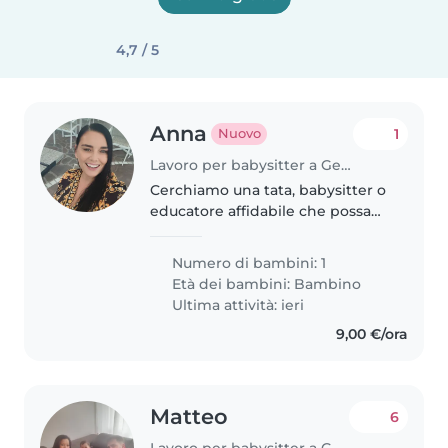
4,7 / 5
Anna
1
Nuovo
Lavoro per babysitter a Genova
Cerchiamo una tata, babysitter o
educatore affidabile che possa
giocare e tenere compagnia al
nostro bimbo di 3 anni. Dovrà
Numero di bambini: 1
essere a suo agio anche con
Età dei bambini:
Bambino
faccende leggere e
Ultima attività: ieri
preferibilmente..
9,00 €/ora
Matteo
6
Lavoro per babysitter a Genova