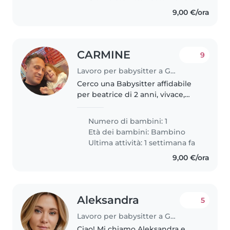
9,00 €/ora
CARMINE
9
Lavoro per babysitter a Genova
Cerco una Babysitter affidabile
per beatrice di 2 anni, vivace,
creativa e affwttuasa. Prediligo
una persona che sappia gestire
Numero di bambini: 1
con dolcezza e pazienza i bimbi
Età dei bambini:
Bambino
piccoli. Contattami..
Ultima attività: 1 settimana fa
9,00 €/ora
Aleksandra
5
Lavoro per babysitter a Genova
Ciao! Mi chiamo Aleksandra e