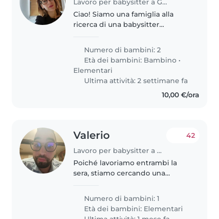
Lavoro per babysitter a Genova
Ciao! Siamo una famiglia alla
ricerca di una babysitter
affidabile per i nostri due figli, un
bambino in età prescolare e un
Numero di bambini: 2
bambino in età scolare. I nostri
Età dei bambini:
Bambino
•
figli sono calmi, curiosi..
Elementari
Ultima attività: 2 settimane fa
10,00 €/ora
Valerio
42
Lavoro per babysitter a Genova
Poiché lavoriamo entrambi la
sera, stiamo cercando una
babysitter che possa andare a
prendere la nostra bambina di 6
Numero di bambini: 1
anni a scuola e che possa
Età dei bambini:
Elementari
prendersi cura di lei dalle 17:00
Ultima attività: 1 mese fa