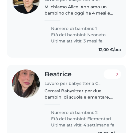
Mi chiamo Alice. Abbiamo un
bambino che oggi ha 4 mesi e
mezzo. Ci servirebbe, per iniziare,
una persona per i mesi di
Numero di bambini: 1
Maggio Giugno e Luglio, due
Età dei bambini:
Neonato
pomeriggi a settimana per un
Ultima attività: 3 mesi fa
totale..
12,00 €/ora
Beatrice
7
Lavoro per babysitter a Genova
Cercasi Babysitter per due
bambini di scuola elementare,
energici, curiosi e creativi. La
nostra famiglia ha bisogno di
Numero di bambini: 2
qualcuno che possa prendersi
Età dei bambini:
Elementari
cura dei nostri figli a casa nostra...
Ultima attività: 4 settimane fa