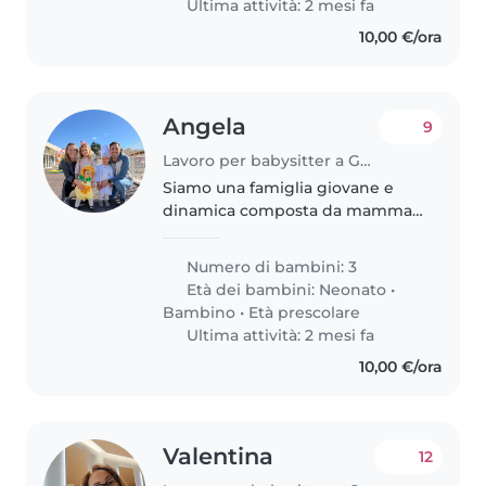
Ultima attività: 2 mesi fa
10,00 €/ora
Angela
9
Lavoro per babysitter a Genova
Siamo una famiglia giovane e
dinamica composta da mamma,
papà e 3 bimbi pieni di energia e
dolcezza: una bimba di 5 anni, un
Numero di bambini: 3
bimbo di 3 anni e la più piccola
Età dei bambini:
Neonato
•
di 1 anno. Papà lavora..
Bambino
•
Età prescolare
Ultima attività: 2 mesi fa
10,00 €/ora
Valentina
12