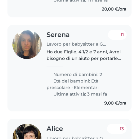
alle..
20,00 €/ora
Serena
11
Lavoro per babysitter a Genova
Ho due Figlie, 4 1/2 e 7 anni, Avrei
bisogno di un'aiuto per portarle
a scuola alla mattina,
Occasionalmente qualche volta
Numero di bambini: 2
andarle a prendere a scuola ed
Età dei bambini:
Età
adottare il mio arrivo
prescolare
•
Elementari
Ultima attività: 3 mesi fa
9,00 €/ora
Alice
13
Lavoro per babysitter a Genova