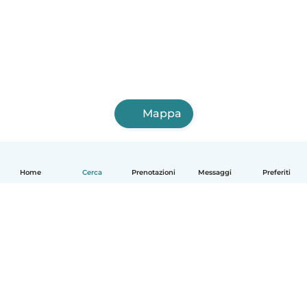
Mappa
Home
Cerca
Prenotazioni
Messaggi
Preferiti
Italiano
Come funziona
Aiuto
Termini e privacy
Prezzi