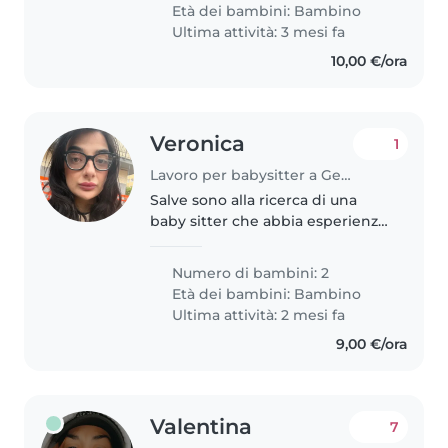
accoglie anche due gatti
Età dei bambini:
Bambino
amichevoli, quindi è importante
Ultima attività: 3 mesi fa
che..
10,00 €/ora
Veronica
1
Lavoro per babysitter a Genova
Salve sono alla ricerca di una
baby sitter che abbia esperienza
anche con bimbi con disabilità . I
miei bimbi hanno 3 e 5 anni
Numero di bambini: 2
Età dei bambini:
Bambino
Ultima attività: 2 mesi fa
9,00 €/ora
Valentina
7