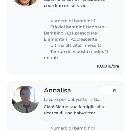
coordino un servizio
professionale di babysitting a
Genova e dintorni. Sono
Numero di bambini: 1
appassionata di cura e supporto
Età dei bambini:
Neonato
•
ai bambini e lavoro con nanny
Bambino
•
Età prescolare
•
affidabili ed..
Elementari
•
Adolescente
Ultima attività: 1 mese fa
Tempo di risposta medio: 11
minuti
10,00 €/ora
Annalisa
17
Lavoro per babysitter a Genova
Ciao! Siamo una famiglia alla
ricerca di una babysitter
affidabile per nostra figlia di 3
anni e mezzo. La nostra casa
Numero di bambini: 1