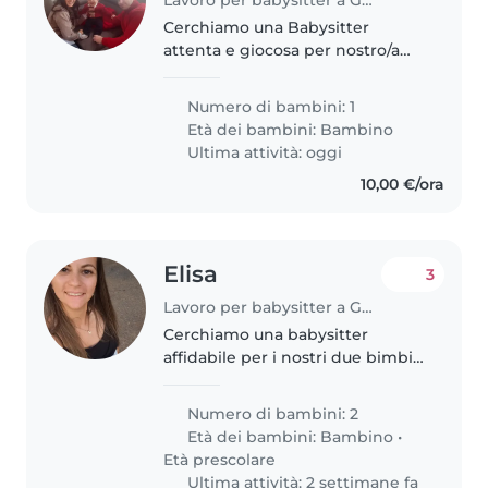
Cerchiamo una Babysitter
attenta e giocosa per nostro/a
piccolo/a di 2 anni, vivace e
affettuoso/a! Almeno 2 ore al
Numero di bambini: 1
giorno dal lunedì al sabato 12:30-
Età dei bambini:
Bambino
14:30
Ultima attività: oggi
10,00 €/ora
Elisa
3
Lavoro per babysitter a Genova
Cerchiamo una babysitter
affidabile per i nostri due bimbi,
principalmente per il piccolo di 1
anno e mezzo ed
Numero di bambini: 2
occasionalmente per un vivace
Età dei bambini:
Bambino
•
di 4.
Età prescolare
Ultima attività: 2 settimane fa