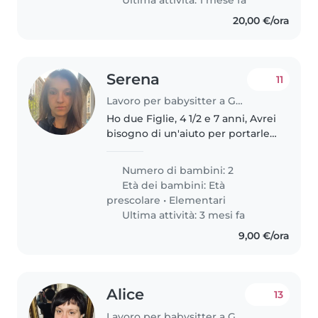
alle..
20,00 €/ora
Serena
11
Lavoro per babysitter a Genova
Ho due Figlie, 4 1/2 e 7 anni, Avrei
bisogno di un'aiuto per portarle
a scuola alla mattina,
Occasionalmente qualche volta
Numero di bambini: 2
andarle a prendere a scuola ed
Età dei bambini:
Età
adottare il mio arrivo
prescolare
•
Elementari
Ultima attività: 3 mesi fa
9,00 €/ora
Alice
13
Lavoro per babysitter a Genova