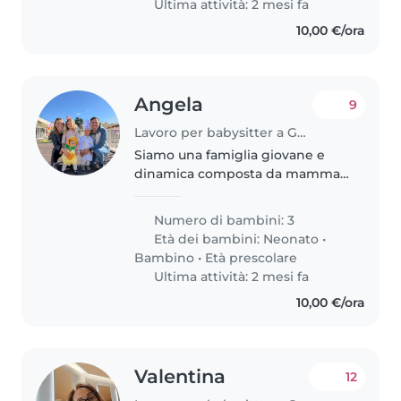
Ultima attività: 2 mesi fa
10,00 €/ora
Angela
9
Lavoro per babysitter a Genova
Siamo una famiglia giovane e
dinamica composta da mamma,
papà e 3 bimbi pieni di energia e
dolcezza: una bimba di 5 anni, un
Numero di bambini: 3
bimbo di 3 anni e la più piccola
Età dei bambini:
Neonato
•
di 1 anno. Papà lavora..
Bambino
•
Età prescolare
Ultima attività: 2 mesi fa
10,00 €/ora
Valentina
12