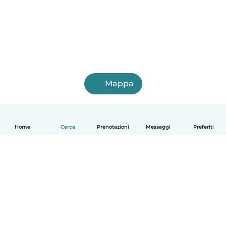
Mappa
Home
Cerca
Prenotazioni
Messaggi
Preferiti
Italiano
Come funziona
Aiuto
Termini e privacy
Prezzi