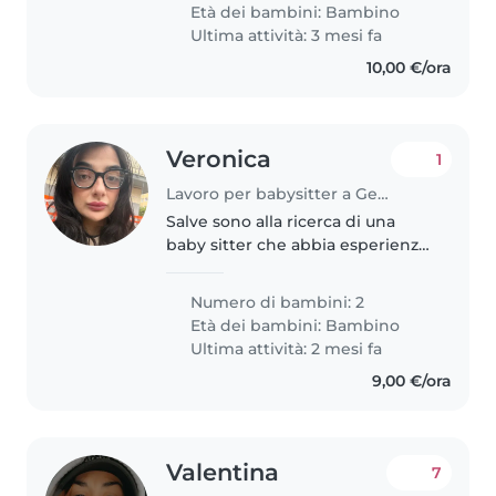
accoglie anche due gatti
Età dei bambini:
Bambino
amichevoli, quindi è importante
Ultima attività: 3 mesi fa
che..
10,00 €/ora
Veronica
1
Lavoro per babysitter a Genova
Salve sono alla ricerca di una
baby sitter che abbia esperienza
anche con bimbi con disabilità . I
miei bimbi hanno 3 e 5 anni
Numero di bambini: 2
Età dei bambini:
Bambino
Ultima attività: 2 mesi fa
9,00 €/ora
Valentina
7