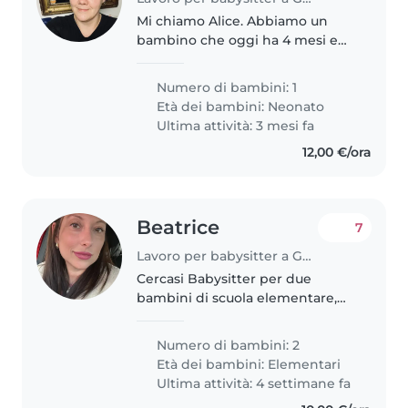
Mi chiamo Alice. Abbiamo un
bambino che oggi ha 4 mesi e
mezzo. Ci servirebbe, per iniziare,
una persona per i mesi di
Numero di bambini: 1
Maggio Giugno e Luglio, due
Età dei bambini:
Neonato
pomeriggi a settimana per un
Ultima attività: 3 mesi fa
totale..
12,00 €/ora
Beatrice
7
Lavoro per babysitter a Genova
Cercasi Babysitter per due
bambini di scuola elementare,
energici, curiosi e creativi. La
nostra famiglia ha bisogno di
Numero di bambini: 2
qualcuno che possa prendersi
Età dei bambini:
Elementari
cura dei nostri figli a casa nostra...
Ultima attività: 4 settimane fa