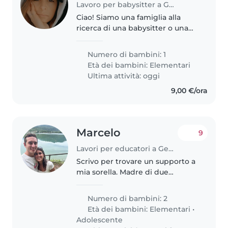
Lavoro per babysitter a Genova
Ciao! Siamo una famiglia alla
ricerca di una babysitter o una
tata affidabile per il nostro
bambino di 8 anni, che è
Numero di bambini: 1
energico, amichevole e
Età dei bambini:
Elementari
affettuoso. Cerchiamo qualcuno
Ultima attività: oggi
che sia a..
9,00 €/ora
Marcelo
9
Lavori per educatori a Genova
Scrivo per trovare un supporto a
mia sorella. Madre di due
bambini, femmina di 7 e
maschio di 14. Il maschio è stto
Numero di bambini: 2
diagnosticato con adhd ed ha
Età dei bambini:
Elementari
•
gia un supporto psicologico,pero
Adolescente
purtroppo..