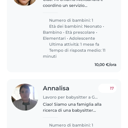
coordino un servizio
professionale di babysitting a
Genova e dintorni. Sono
Numero di bambini: 1
appassionata di cura e supporto
Età dei bambini:
Neonato
•
ai bambini e lavoro con nanny
Bambino
•
Età prescolare
•
affidabili ed..
Elementari
•
Adolescente
Ultima attività: 1 mese fa
Tempo di risposta medio: 11
minuti
10,00 €/ora
Annalisa
17
Lavoro per babysitter a Genova
Ciao! Siamo una famiglia alla
ricerca di una babysitter
affidabile per nostra figlia di 3
anni e mezzo. La nostra casa
Numero di bambini: 1