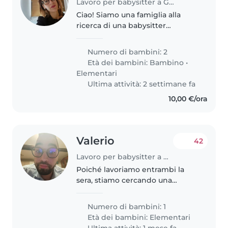
Lavoro per babysitter a Genova
Ciao! Siamo una famiglia alla
ricerca di una babysitter
affidabile per i nostri due figli, un
bambino in età prescolare e un
Numero di bambini: 2
bambino in età scolare. I nostri
Età dei bambini:
Bambino
•
figli sono calmi, curiosi..
Elementari
Ultima attività: 2 settimane fa
10,00 €/ora
Valerio
42
Lavoro per babysitter a Genova
Poiché lavoriamo entrambi la
sera, stiamo cercando una
babysitter che possa andare a
prendere la nostra bambina di 6
Numero di bambini: 1
anni a scuola e che possa
Età dei bambini:
Elementari
prendersi cura di lei dalle 17:00
Ultima attività: 1 mese fa