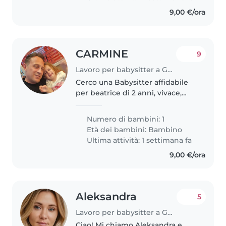
9,00 €/ora
CARMINE
9
Lavoro per babysitter a Genova
Cerco una Babysitter affidabile
per beatrice di 2 anni, vivace,
creativa e affwttuasa. Prediligo
una persona che sappia gestire
Numero di bambini: 1
con dolcezza e pazienza i bimbi
Età dei bambini:
Bambino
piccoli. Contattami..
Ultima attività: 1 settimana fa
9,00 €/ora
Aleksandra
5
Lavoro per babysitter a Genova
Ciao! Mi chiamo Aleksandra e