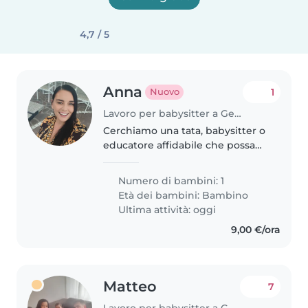
4,7 / 5
Anna
1
Nuovo
Lavoro per babysitter a Genova
Cerchiamo una tata, babysitter o
educatore affidabile che possa
giocare e tenere compagnia al
nostro bimbo di 3 anni. Dovrà
Numero di bambini: 1
essere a suo agio anche con
Età dei bambini:
Bambino
faccende leggere e
Ultima attività: oggi
preferibilmente..
9,00 €/ora
Matteo
7
Lavoro per babysitter a Genova