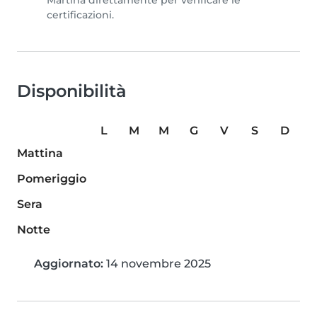
Martina direttamente per verificare le
certificazioni.
Disponibilità
L
M
M
G
V
S
D
Mattina
Pomeriggio
Sera
Notte
Aggiornato:
14 novembre 2025