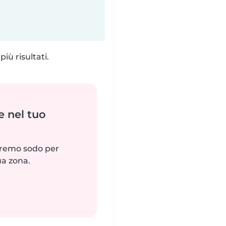
iù risultati.
e nel tuo
reremo sodo per
ua zona.