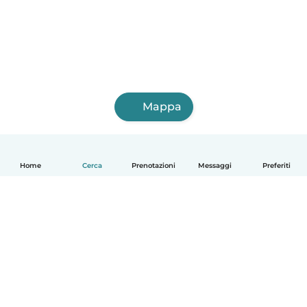
Mappa
Home
Cerca
Prenotazioni
Messaggi
Preferiti
Italiano
Come funziona
Aiuto
Termini e privacy
Prezzi
Dati aziendali
Babysits per le aziende