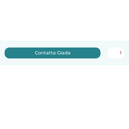
Contatta Giada
1
Italiano
Come funziona
Aiuto
Termini e privacy
Prezzi