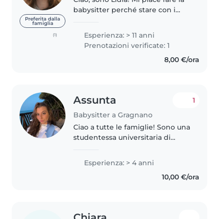
babysitter perché stare con i
bambini è qualcosa che mi
Preferita dalla
famiglia
arricchisce profondamente: mi
Esperienza: > 11 anni
(1)
piace ascoltarli, accompagnarli
Prenotazioni verificate: 1
nelle loro scoperte quotidiane..
8,00 €/ora
Assunta
1
Babysitter a Gragnano
Ciao a tutte le famiglie! Sono una
studentessa universitaria di
Scienze e Tecniche Psicologiche
e per me accudire un bambino
Esperienza: > 4 anni
non significa affatto "fare da
10,00 €/ora
guardia" o lasciarlo davanti..
Chiara