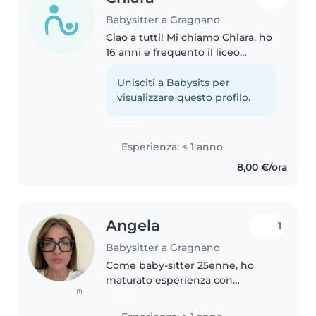
Babysitter a Gragnano
Ciao a tutti! Mi chiamo Chiara, ho
16 anni e frequento il liceo
linguistico EsaBac presso
l'Istituto Francesco Severi. Sono
Unisciti a Babysits per
una ragazza responsabile, solare
visualizzare questo profilo.
e molto paziente. Anche..
Esperienza: < 1 anno
8,00 €/ora
Angela
1
Babysitter a Gragnano
Come baby-sitter 25enne, ho
maturato esperienza con
(1)
bambini ( in età prescolare e
scolare) durante l'anno di servizio