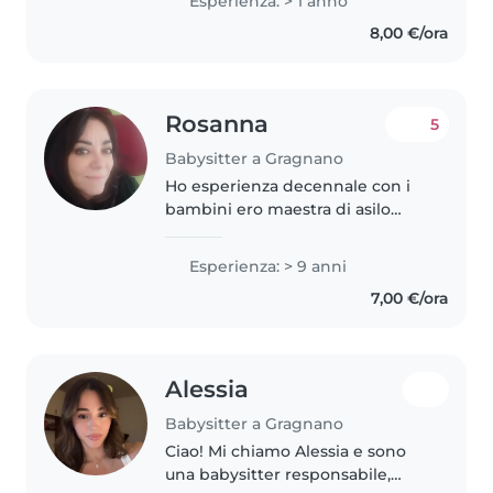
Esperienza: > 1 anno
civile universale. Sono una
8,00 €/ora
persona responsabile, empatica
e creativa,..
Rosanna
5
Babysitter a Gragnano
Ho esperienza decennale con i
bambini ero maestra di asilo
,sono mamma di due ragazxi
oramai grandi ,amo stare con i
Esperienza: > 9 anni
bambini sono pazoente, dolce,
7,00 €/ora
amorevole ,
Alessia
Babysitter a Gragnano
Ciao! Mi chiamo Alessia e sono
una babysitter responsabile,