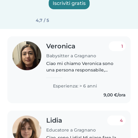
Iscriviti gratis
4,7 / 5
Veronica
1
Babysitter a Gragnano
Ciao mi chiamo Veronica sono
una persona responsabile,
premurosa e creativa,
appassionata di lavorare con i
Esperienza: > 6 anni
bambini. Ho diversi anni di
9,00 €/ora
esperienza nella cura di bambini
dai 2 ai 15..
Lidia
4
Educatore a Gragnano
Ciao, sono Lidia! Mi piace fare la