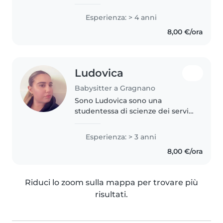
paziente e divertente con 4 anni
di esperienza con bambini in età
Esperienza: > 4 anni
prescolare e scolare. Parlo
8,00 €/ora
inglese, italiano e spagnolo..
Ludovica
Babysitter a Gragnano
Sono Ludovica sono una
studentessa di scienze dei servizi
giuridici ed ho 19 anni. Sono
disponibile anche per cucinare,
Esperienza: > 3 anni
aiutare con i compiti, fare alcuni
8,00 €/ora
lavori domestici leggeri...
Riduci lo zoom sulla mappa per trovare più
risultati.