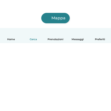
Mappa
Home
Cerca
Prenotazioni
Messaggi
Preferiti
Italiano
Come funziona
Aiuto
Termini e privacy
Prezzi
Dati aziendali
Babysits per le aziende
Standard della community