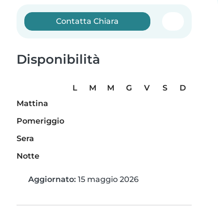
Contatta Chiara
Disponibilità
L
M
M
G
V
S
D
Mattina
Pomeriggio
Sera
Notte
Aggiornato:
15 maggio 2026