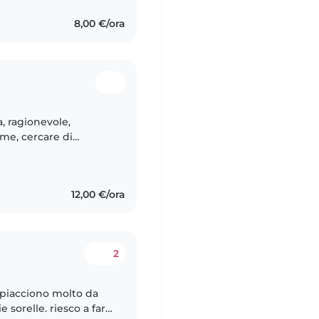
8,00 €/ora
a, ragionevole,
eme, cercare di
ltrui e la i
12,00 €/ora
2
 piacciono molto da
 sorelle. riesco a fare