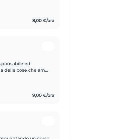
e inventando giochi
8,00 €/ora
esponsabile ed
na delle cose che amo
po con loro perché
9,00 €/ora
frequentando un corso