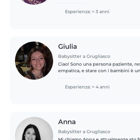
divertire i bambini molto facilment
sempre nuovi,..
Esperienza: > 3 anni
Giulia
Babysitter a Grugliasco
Ciao! Sono una persona paziente, r
empatica, e stare con i bambini è u
di più. Mi piace trascorrere del tem
credo che siano spontanei,..
Esperienza: > 4 anni
Anna
Babysitter a Grugliasco
Mi chiamo Anna e attualmente sto 