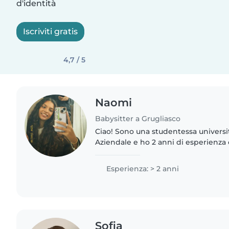
d'identità
Iscriviti gratis
4,7 / 5
Naomi
Babysitter a Grugliasco
Ciao! Sono una studentessa universi
Aziendale e ho 2 anni di esperienza
bambini in età prescolare, scolastica
Adoro disegnare,..
Esperienza: > 2 anni
Sofia