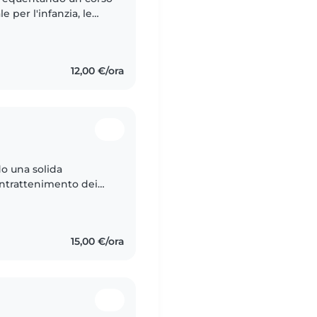
 per l'infanzia, le
. Sono una persona
12,00 €/ora
do una solida
intrattenimento dei
eguito mio nipote, ho
15,00 €/ora