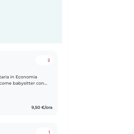
2
taria in Economia
 come babysitter con
 e adolescenziale.
9,50 €/ora
1