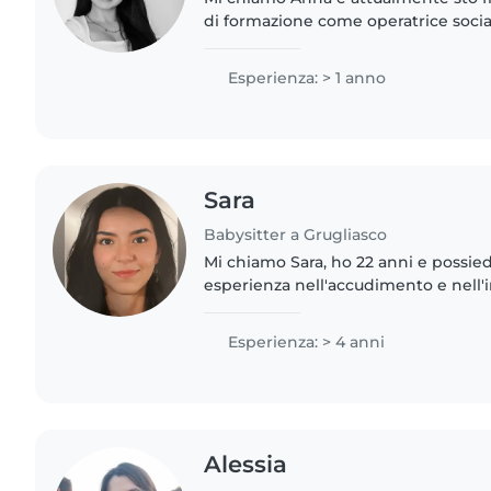
di formazione come operatrice sociale
persone con disabilità e gli anziani
empatica, paziente,..
Esperienza: > 1 anno
Sara
Babysitter a Grugliasco
Mi chiamo Sara, ho 22 anni e possie
esperienza nell'accudimento e nell'
bambini. Oltre ad aver cresciuto e s
avuto l'opportunità..
Esperienza: > 4 anni
Alessia