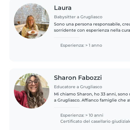
Laura
Babysitter a Grugliasco
Sono una persona responsabile, cre
sorridente con esperienza nella cura
mesi agli 8 anni. Specializzata in ingl
finendo di prendere..
Esperienza: > 1 anno
Sharon Fabozzi
Educatore a Grugliasco
Mi chiamo Sharon, ho 33 anni, sono 
a Grugliasco. Affianco famiglie che a
dell'età evolutiva e chiunque senta i
riconquistare la..
Esperienza: > 10 anni
Certificato del casellario giudizial