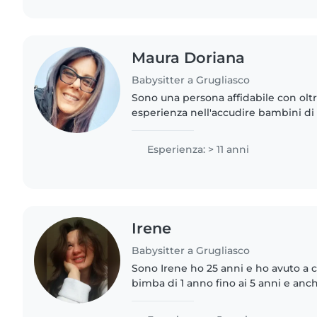
Maura Doriana
Babysitter a Grugliasco
Sono una persona affidabile con oltr
esperienza nell'accudire bambini di 
dedicarmi al disegno, alla lettura e ai
i piccoli. Mi..
Esperienza: > 11 anni
Irene
Babysitter a Grugliasco
Sono Irene ho 25 anni e ho avuto a 
bimba di 1 anno fino ai 5 anni e an
mesi. Mi è sempre piaciuto lavorare c
spensieratezza..