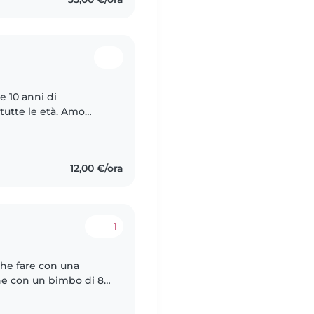
e 10 anni di
tutte le età. Amo
 lavoretti creativi con
12,00 €/ora
1
che fare con una
che con un bimbo di 8
on loro , per la loro