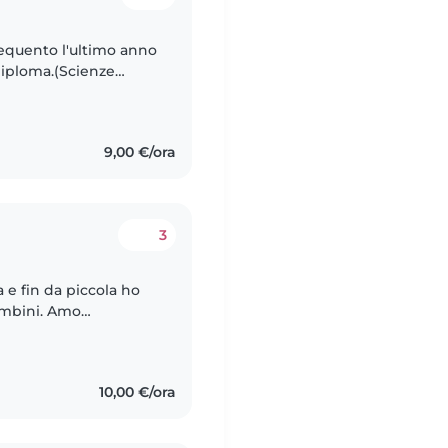
requento l'ultimo anno
 diploma.(Scienze
9,00 €/ora
3
 e fin da piccola ho
ni. Amo
i trasportare nel loro
10,00 €/ora