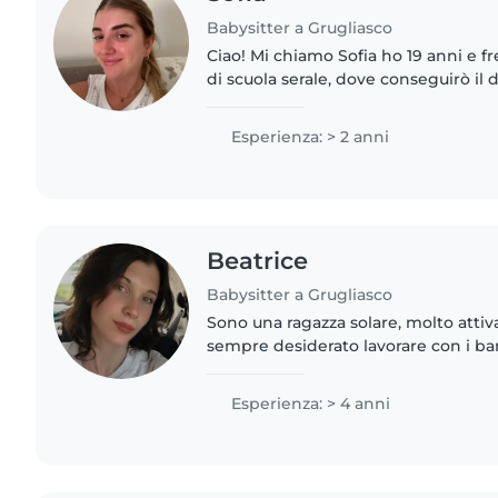
Babysitter a Grugliasco
Ciao! Mi chiamo Sofia ho 19 anni e f
di scuola serale, dove conseguirò il
Umane) Ho esperienza con i bambini e sono certificata
come animatrice..
Esperienza: > 2 anni
Beatrice
Babysitter a Grugliasco
Sono una ragazza solare, molto attiva
sempre desiderato lavorare con i bambi
intrattenerli, conversarci, e lasciarm
mondo spensierato..
Esperienza: > 4 anni