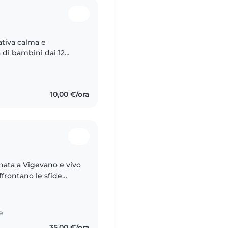
ativa calma e
 di bambini dai 12
ese e italiano. Sto
10,00 €/ora
nata a Vigevano e vivo
ffrontano le sfide
l bisogno di
e
35,00 €/ora