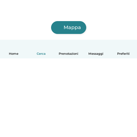
Mappa
Home
Cerca
Prenotazioni
Messaggi
Preferiti
Italiano
Come funziona
Aiuto
Termini e privacy
Prezzi
Dati aziendali
Babysits per le aziende
Standard della community