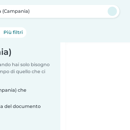
a (Campania)
Più filtri
ia)
uando hai solo bisogno
mpo di quello che ci
mpania) che
ria del documento