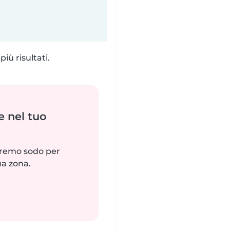
iù risultati.
e nel tuo
reremo sodo per
ua zona.