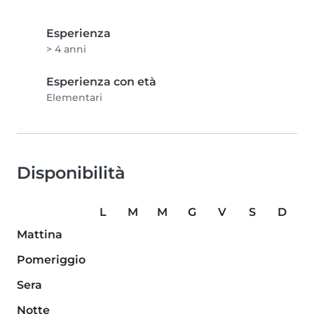
Esperienza
> 4 anni
Esperienza con età
Elementari
Disponibilità
L
M
M
G
V
S
D
Mattina
Pomeriggio
Sera
Notte