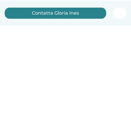
Contatta Gloria ines
Italiano
Come funziona
Aiuto
Termini e privacy
Prezzi
Dati aziendali
Babysits per le aziende
Standard della community