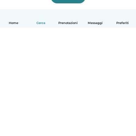
Home
Cerca
Prenotazioni
Messaggi
Preferiti
Italiano
Come funziona
Aiuto
Termini e privacy
Prezzi
Dati aziendali
Babysits per le aziende
Standard della community
© Babysits B.V.