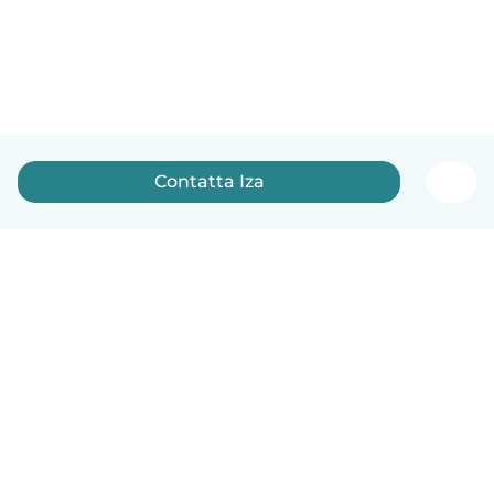
Contatta Iza
Italiano
Come funziona
Aiuto
Termini e privacy
Prezzi