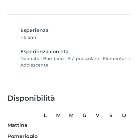
Esperienza
> 5 anni
Esperienza con età
Neonato
•
Bambino
•
Età prescolare
•
Elementari
•
Adolescente
Disponibilità
L
M
M
G
V
S
D
Mattina
Pomeriggio