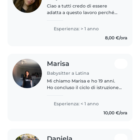
Ciao a tutti credo di essere
adatta a questo lavoro perché
amo i bambini, ci sono cresciuta
e li ho sempre avuti intorno.
Esperienza: > 1 anno
Posso aiutare in tante cose
8,00 €/ora
essendo pratica in tutto e a
breve..
Marisa
Babysitter a Latina
Mi chiamo Marisa e ho 19 anni.
Ho concluso il ciclo di istruzione
secondaria di secondo grado,
prendendo il diploma presso un
Esperienza: < 1 anno
liceo scientifico a Roma. Non ho
10,00 €/ora
esperienze lavorative..
Daniela