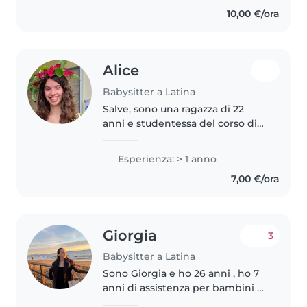
Economico Sociale. Ho maturato
10,00 €/ora
esperienza nella cura dei
bambini..
Alice
Babysitter a Latina
Salve, sono una ragazza di 22
anni e studentessa del corso di
laurea in Scienze della
Formazione Primaria presso
Esperienza: > 1 anno
l'Università LUMSA di Roma. Ho
7,00 €/ora
precedentemente impartito
ripetizioni..
Giorgia
3
Babysitter a Latina
Sono Giorgia e ho 26 anni , ho 7
anni di assistenza per bambini di
tutte le età, dai neonati agli