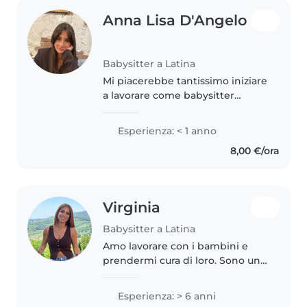
Anna Lisa D'Angelo
Babysitter a Latina
Mi piacerebbe tantissimo iniziare
a lavorare come babysitter
perché adoro i bambini e sono in
grado di urare un rapporto
Esperienza: < 1 anno
speciale con loro. Ho molta
8,00 €/ora
pazienza, voglia di giocare e di..
Virginia
Babysitter a Latina
Amo lavorare con i bambini e
prendermi cura di loro. Sono una
persona dolce, paziente,
affidabile e responsabile. Ho
Esperienza: > 6 anni
tanti anni di esperienza come