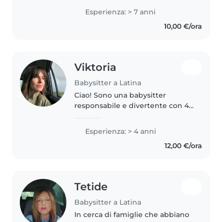
adolescenti. Ho una laurea in
Esperienza: > 7 anni
scienze dell'educazione e della
10,00 €/ora
formazione e sono specializzata..
Viktoria
Babysitter a Latina
Ciao! Sono una babysitter
responsabile e divertente con 4
anni di esperienza presso un
nido con bambini piccoli. Parlo
Esperienza: > 4 anni
italiano e ucraino e ho una
12,00 €/ora
formazione come mediatore
interculturale..
Tetide
Babysitter a Latina
In cerca di famiglie che abbiano