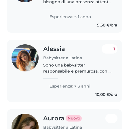
bisogno di una presenza attenta
e creativa per i loro piccoli. Con
esperienza in diverse fasce d'età
Esperienza: < 1 anno
e competenze in disegno e
9,50 €/ora
lettura, amo creare..
Alessia
1
Babysitter a Latina
Sono una babysitter
responsabile e premurosa, con 3
anni di esperienza con bambini
di tutte le età, inclusi quelli con
Esperienza: > 3 anni
esigenze speciali come disturbi
10,00 €/ora
d'ansia, ADHD e autismo. Parlo..
Aurora
Nuovo
Babysitter a Latina