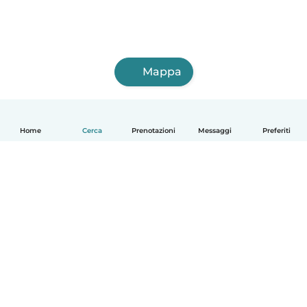
Mappa
Home
Cerca
Prenotazioni
Messaggi
Preferiti
Italiano
Come funziona
Aiuto
Termini e privacy
Prezzi
Dati aziendali
Babysits per le aziende