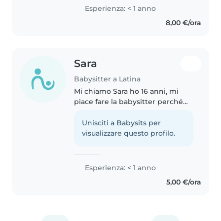
completamente cresciuta dato
Esperienza: < 1 anno
che fin da piccola mi occupavo
8,00 €/ora
dei miei cugini. A breve
prenderò la patente,..
Sara
Babysitter a Latina
Mi chiamo Sara ho 16 anni, mi
piace fare la babysitter perché
amo passare del tempo con i
bambini, farli divertire e fare
Unisciti a Babysits per
sempre nuove esperienze
visualizzare questo profilo.
insieme, sono tranquilla
paziente..
Esperienza: < 1 anno
5,00 €/ora