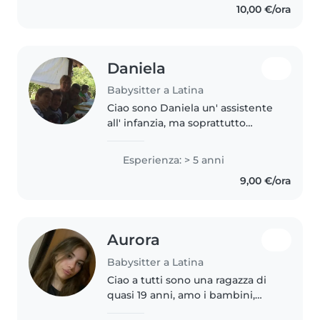
10,00 €/ora
babysitter, principalmente con
bambini..
Daniela
Babysitter a Latina
Ciao sono Daniela un' assistente
all' infanzia, ma soprattutto
mamma di due ragazzi grandi.
Ho avuto esperienze coi neonati
Esperienza: > 5 anni
verificabili. Dicono di me che
9,00 €/ora
sono calma, empatica e
soprattutto..
Aurora
Babysitter a Latina
Ciao a tutti sono una ragazza di
quasi 19 anni, amo i bambini,
essendoci anche