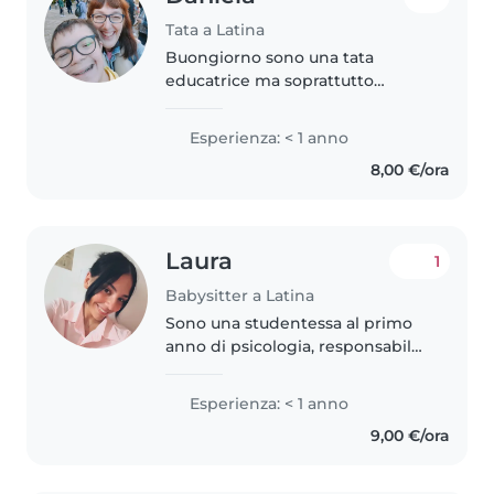
Tata a Latina
Buongiorno sono una tata
educatrice ma soprattutto
mamma di 2 ragazzi, uno di 22
anni e l'altro di 18 anni, questo ha
Esperienza: < 1 anno
la sindrome di down. Quindi me
8,00 €/ora
la cavo con ragazzi come lui. Ho..
Laura
1
Babysitter a Latina
Sono una studentessa al primo
anno di psicologia, responsabile,
paziente e amante dei bambini.
Sono interessata al mondo
Esperienza: < 1 anno
dell'educazione e dell'istruzione
9,00 €/ora
dell'infanzia e della scuola..