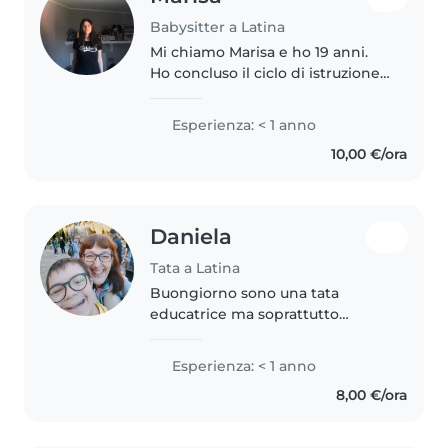
Babysitter a Latina
Mi chiamo Marisa e ho 19 anni.
Ho concluso il ciclo di istruzione
secondaria di secondo grado,
prendendo il diploma presso un
Esperienza: < 1 anno
liceo scientifico a Roma. Non ho
10,00 €/ora
esperienze lavorative..
Daniela
Tata a Latina
Buongiorno sono una tata
educatrice ma soprattutto
mamma di 2 ragazzi, uno di 22
anni e l'altro di 18 anni, questo ha
Esperienza: < 1 anno
la sindrome di down. Quindi me
8,00 €/ora
la cavo con ragazzi come lui. Ho..