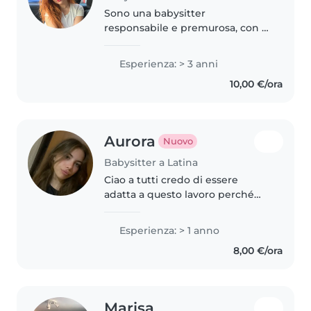
Sono una babysitter
responsabile e premurosa, con 3
anni di esperienza con bambini
di tutte le età, inclusi quelli con
Esperienza: > 3 anni
esigenze speciali come disturbi
10,00 €/ora
d'ansia, ADHD e autismo. Parlo..
Aurora
Nuovo
Babysitter a Latina
Ciao a tutti credo di essere
adatta a questo lavoro perché
amo i bambini, ci sono cresciuta
e li ho sempre avuti intorno.
Esperienza: > 1 anno
Posso aiutare in tante cose
8,00 €/ora
essendo pratica in tutto e a
breve..
Marisa