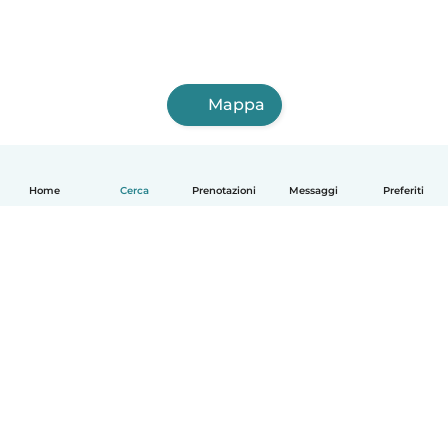
Mappa
Home
Cerca
Prenotazioni
Messaggi
Preferiti
Italiano
Come funziona
Aiuto
Termini e privacy
Prezzi
Dati aziendali
Babysits per le aziende