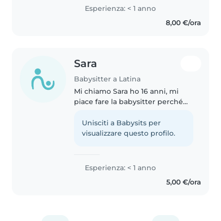
completamente cresciuta dato
Esperienza: < 1 anno
che fin da piccola mi occupavo
8,00 €/ora
dei miei cugini. A breve
prenderò la patente,..
Sara
Babysitter a Latina
Mi chiamo Sara ho 16 anni, mi
piace fare la babysitter perché
amo passare del tempo con i
bambini, farli divertire e fare
Unisciti a Babysits per
sempre nuove esperienze
visualizzare questo profilo.
insieme, sono tranquilla
paziente..
Esperienza: < 1 anno
5,00 €/ora