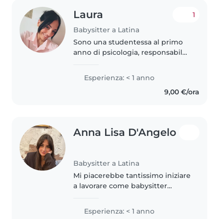
Laura
1
Babysitter a Latina
Sono una studentessa al primo
anno di psicologia, responsabile,
paziente e amante dei bambini.
Sono interessata al mondo
Esperienza: < 1 anno
dell'educazione e dell'istruzione
9,00 €/ora
dell'infanzia e della scuola..
Anna Lisa D'Angelo
Babysitter a Latina
Mi piacerebbe tantissimo iniziare
a lavorare come babysitter
perché adoro i bambini e sono in
grado di urare un rapporto
Esperienza: < 1 anno
speciale con loro. Ho molta