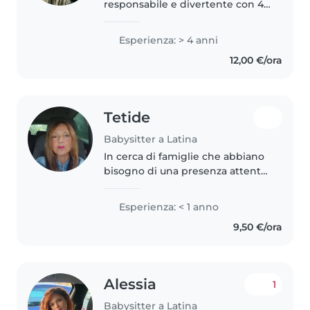
responsabile e divertente con 4
anni di esperienza presso un
nido con bambini piccoli. Parlo
Esperienza: > 4 anni
italiano e ucraino e ho una
12,00 €/ora
formazione come mediatore
interculturale..
Tetide
Babysitter a Latina
In cerca di famiglie che abbiano
bisogno di una presenza attenta
e creativa per i loro piccoli. Con
esperienza in diverse fasce d'età
Esperienza: < 1 anno
e competenze in disegno e
9,50 €/ora
lettura, amo creare..
Alessia
1
Babysitter a Latina