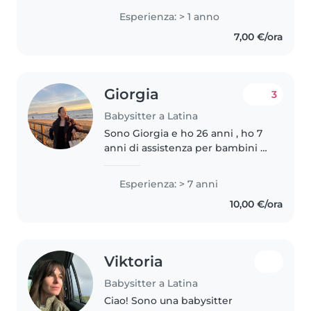
Formazione Primaria presso
Esperienza: > 1 anno
l'Università LUMSA di Roma. Ho
7,00 €/ora
precedentemente impartito
ripetizioni..
Giorgia
3
Babysitter a Latina
Sono Giorgia e ho 26 anni , ho 7
anni di assistenza per bambini di
tutte le età, dai neonati agli
adolescenti. Ho una laurea in
Esperienza: > 7 anni
scienze dell'educazione e della
10,00 €/ora
formazione e sono specializzata..
Viktoria
Babysitter a Latina
Ciao! Sono una babysitter