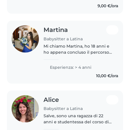
verificabili. Dicono di me che
9,00 €/ora
sono calma, empatica e
soprattutto..
Martina
Babysitter a Latina
Mi chiamo Martina, ho 18 anni e
ho appena concluso il percorso
di studi presso il Liceo delle
Scienze Umane – indirizzo
Esperienza: > 4 anni
Economico Sociale. Ho maturato
10,00 €/ora
esperienza nella cura dei
bambini..
Alice
Babysitter a Latina
Salve, sono una ragazza di 22
anni e studentessa del corso di
laurea in Scienze della