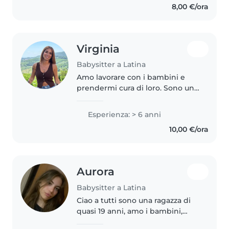
8,00 €/ora
pazienza, voglia di giocare e di..
Virginia
Babysitter a Latina
Amo lavorare con i bambini e
prendermi cura di loro. Sono una
persona dolce, paziente,
affidabile e responsabile. Ho
Esperienza: > 6 anni
tanti anni di esperienza come
10,00 €/ora
babysitter, principalmente con
bambini..
Aurora
Babysitter a Latina
Ciao a tutti sono una ragazza di
quasi 19 anni, amo i bambini,
essendoci anche