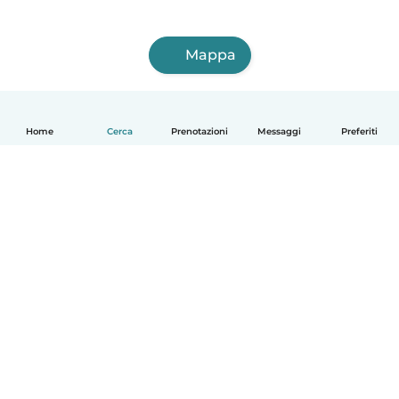
Mappa
Home
Cerca
Prenotazioni
Messaggi
Preferiti
Italiano
Come funziona
Aiuto
Termini e privacy
Prezzi
Dati aziendali
Babysits per le aziende
Standard della community