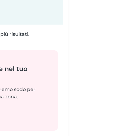
iù risultati.
e nel tuo
reremo sodo per
ua zona.