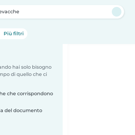
evacche
Più filtri
uando hai solo bisogno
mpo di quello che ci
che che corrispondono
ria del documento