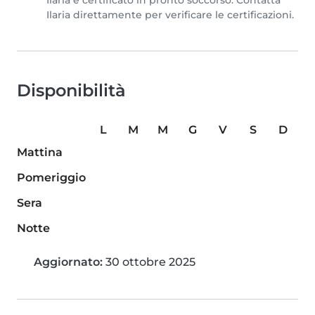
Ilaria è certificato in pronto soccorso. Contatta
Ilaria direttamente per verificare le certificazioni.
Disponibilità
L
M
M
G
V
S
D
Mattina
Pomeriggio
Sera
Notte
Aggiornato:
30 ottobre 2025