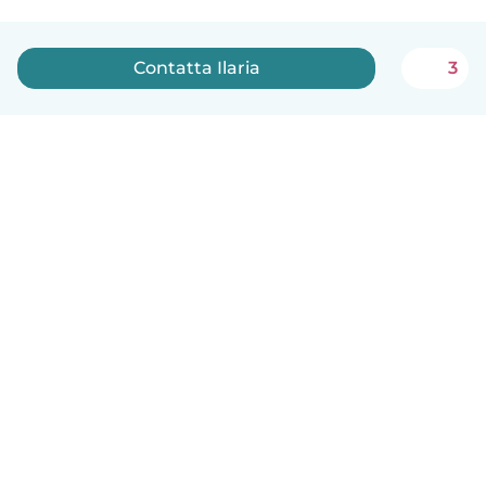
Contatta Ilaria
3
Italiano
Come funziona
Aiuto
Termini e privacy
Prezzi
Dati aziendali
Babysits per le aziende
Standard della community