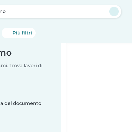
mo
Più filtri
omo
i. Trova lavori di
ria del documento