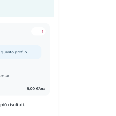
1
 questo profilo.
entari
9,00 €/ora
iù risultati.