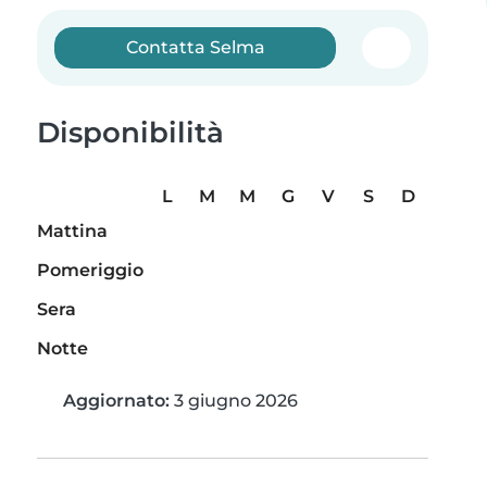
Contatta Selma
Disponibilità
L
M
M
G
V
S
D
Mattina
Pomeriggio
Sera
Notte
Aggiornato:
3 giugno 2026