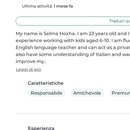
Ultima attività:
1 mese fa
Traduci q
My name is Selma Hoxha. I am 23 years old and I a
experience working with kids aged 6-10. I am flue
English language teacher and can act as a private
also have some understanding of Italian and want
improve my..
Leggi di più
Caratteristiche
Responsabile
Amichevole
Premur
Esperienza