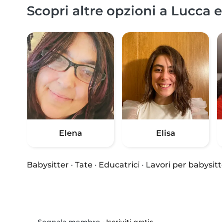
Scopri altre opzioni a Lucca e
Elena
Elisa
Babysitter
·
Tate
·
Educatrici
·
Lavori per babysitt
•
Iscriviti gratis