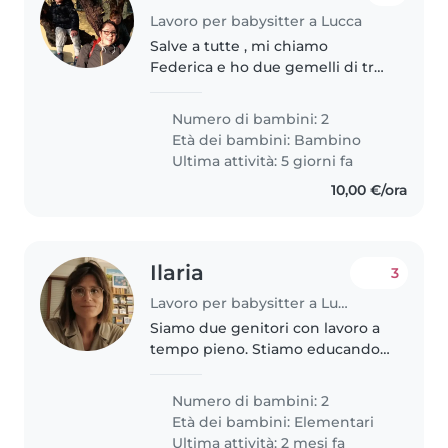
Lavoro per babysitter a Lucca
Salve a tutte , mi chiamo
Federica e ho due gemelli di tre
anni e qualche mese,nel periodo
estivo lavorerò faccio la
Numero di bambini: 2
restauratrice da molti anni e
Età dei bambini:
Bambino
avrei bisogno di un aiuto con i
Ultima attività: 5 giorni fa
bimbi,..
10,00 €/ora
Ilaria
3
Lavoro per babysitter a Lucca
Siamo due genitori con lavoro a
tempo pieno. Stiamo educando i
nostri figli perché siano educati,
rispettosi delle persone e del
Numero di bambini: 2
lavoro altrui ed autonomi nelle
Età dei bambini:
Elementari
proprie cose.
Ultima attività: 2 mesi fa