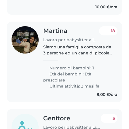
10,00 €/ora
Martina
18
Lavoro per babysitter a Lucca
Siamo una famiglia composta da
3 persone ed un cane di piccola
taglia. Lavoriamo entrambi a
tempo pieno, ci siamo trasferiti
Numero di bambini: 1
da poco a Lucca ed,
Età dei bambini:
Età
occasionalmente, al bisogno,
prescolare
potremmo..
Ultima attività: 2 mesi fa
9,00 €/ora
Genitore
5
Lavoro per babysitter a Lucca