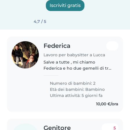
Iscriviti gratis
4,7 / 5
Federica
Lavoro per babysitter a Lucca
Salve a tutte , mi chiamo
Federica e ho due gemelli di tre
anni e qualche mese,nel periodo
estivo lavorerò faccio la
Numero di bambini: 2
restauratrice da molti anni e
Età dei bambini:
Bambino
avrei bisogno di un aiuto con i
Ultima attività: 5 giorni fa
bimbi,..
10,00 €/ora
Genitore
5