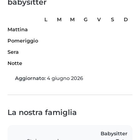
babysitter
L
M
M
G
V
S
D
Mattina
Pomeriggio
Sera
Notte
Aggiornato:
4 giugno 2026
La nostra famiglia
Babysitter