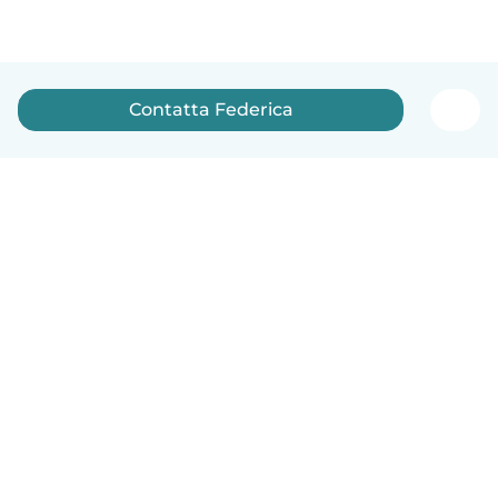
Contatta Federica
Italiano
Come funziona
Aiuto
Termini e privacy
Prezzi
Dati aziendali
Babysits per le aziende
Standard della community